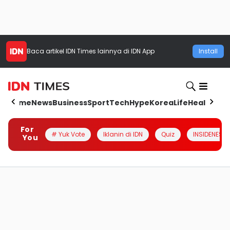
Baca artikel
IDN Times
lainnya di IDN App
Install
Home
News
Business
Sport
Tech
Hype
Korea
Life
Health
Aut
For
# Yuk Vote
Iklanin di IDN
Quiz
INSIDENESIA
You