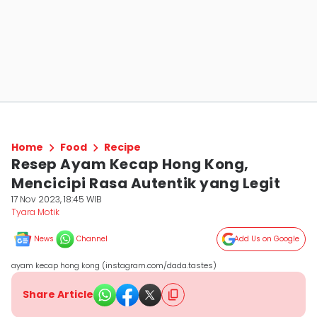
Home
Food
Recipe
Resep Ayam Kecap Hong Kong,
Mencicipi Rasa Autentik yang Legit
17 Nov 2023, 18:45 WIB
Tyara Motik
News
Channel
Add Us on Google
ayam kecap hong kong (instagram.com/dada.tastes)
Share Article