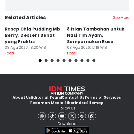
Related Articles
See More
Resep Chia Pudding Mix
8 Isian Tambahan untuk
8
Berry, Dessert Sehat
Nasi Tim Ayam,
L
yang Praktis
Sempurnakan Rasa
y
08 Agu 2026, 18:20 WIB
08 Agu 2026, 17:18 WIB
08
Food
Food
Fo
About Us
Editorial Team
Contact Us
Terms of Services
Pedoman Media Siber
Index
Sitemap
Follow Us
Download