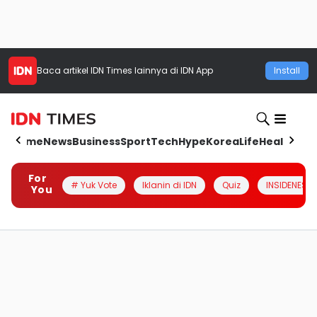
Baca artikel
IDN Times
lainnya di IDN App
Install
Home
News
Business
Sport
Tech
Hype
Korea
Life
Health
Aut
For
# Yuk Vote
Iklanin di IDN
Quiz
INSIDENESIA
You