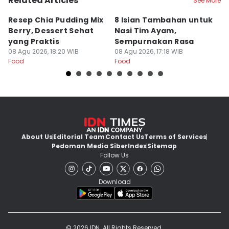
Related Articles
See More
Resep Chia Pudding Mix
8 Isian Tambahan untuk
8
Berry, Dessert Sehat
Nasi Tim Ayam,
L
yang Praktis
Sempurnakan Rasa
y
08 Agu 2026, 18:20 WIB
08 Agu 2026, 17:18 WIB
08
Food
Food
Fo
About Us
Editorial Team
Contact Us
Terms of Services
Pedoman Media Siber
Index
Sitemap
Follow Us
Download
© 2026 IDN. All Rights Reserved.