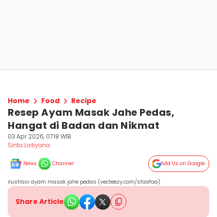
Home
Food
Recipe
Resep Ayam Masak Jahe Pedas,
Hangat di Badan dan Nikmat
03 Apr 2026, 07:18 WIB
Sinta Listiyana
News
Channel
Add Us on Google
ilustrasi ayam masak jahe pedas (vecteezy.com/sfaafaa)
Share Article