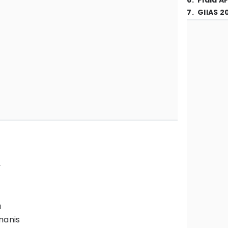
6
.
Piala A
7
.
GIIAS 2
u
manis