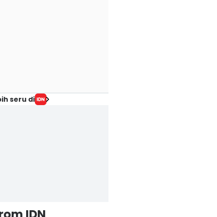
ih seru di
from IDN