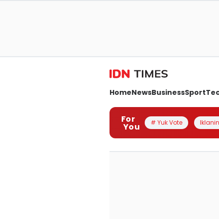
Home
News
Business
Sport
Te
For
# Yuk Vote
Iklanin
You