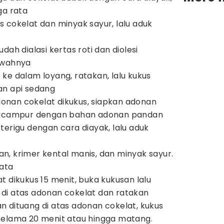
ga rata
 cokelat dan minyak sayur, lalu aduk
dah dialasi kertas roti dan diolesi
awahnya
ke dalam loyang, ratakan, lalu kukus
an api sedang
nan cokelat dikukus, siapkan adonan
 dicampur dengan bahan adonan pandan
terigu dengan cara diayak, lalu aduk
, krimer kental manis, dan minyak sayur.
rata
t dikukus 15 menit, buka kukusan lalu
di atas adonan cokelat dan ratakan
 dituang di atas adonan cokelat, kukus
selama 20 menit atau hingga matang.