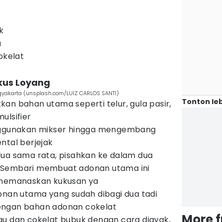
k
u
okelat
kus Loyang
Yogyakarta (unsplash.com/LUIZ CARLOS SANTI)
Tonton leb
an bahan utama seperti telur, gula pasir,
ulsifier
enggunakan mikser hingga mengembang
ntal berjejak
dua sama rata, pisahkan ke dalam dua
 Sembari membuat adonan utama ini
 memanaskan kukusan ya
onan utama yang sudah dibagi dua tadi
engan bahan adonan cokelat
More 
gu dan cokelat bubuk dengan cara diayak,