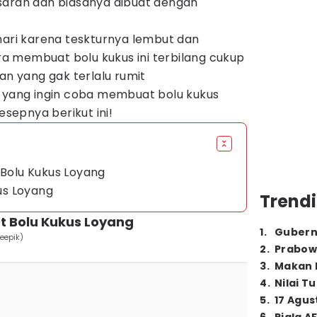
saran dan biasanya dibuat dengan
mari karena teskturnya lembut dan
 membuat bolu kukus ini terbilang cukup
 yang gak terlalu rumit
u yang ingin coba membuat bolu kukus
esepnya berikut ini!
olu Kukus Loyang
us Loyang
Trendi
Bolu Kukus Loyang
1
.
Gubern
reepik)
2
.
Prabow
3
.
Makan B
4
.
Nilai T
5
.
17 Agus