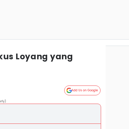
kus Loyang yang
Add Us on Google
rly)