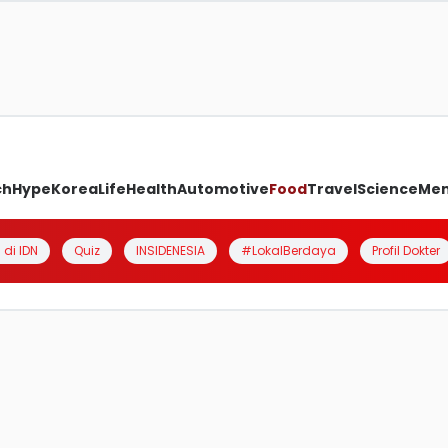
ch
Hype
Korea
Life
Health
Automotive
Food
Travel
Science
Me
 di IDN
Quiz
INSIDENESIA
#LokalBerdaya
Profil Dokter