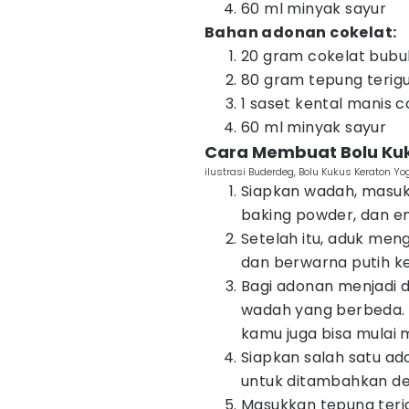
60 ml minyak sayur
Bahan adonan cokelat:
20 gram cokelat bubu
80 gram tepung terig
1 saset kental manis c
60 ml minyak sayur
Cara Membuat Bolu Ku
ilustrasi Buderdeg, Bolu Kukus Keraton 
Siapkan wadah, masukk
baking powder, dan em
Setelah itu, aduk m
dan berwarna putih ke
Bagi adonan menjadi 
wadah yang berbeda.
kamu juga bisa mulai
Siapkan salah satu ad
untuk ditambahkan d
Masukkan tepung teri