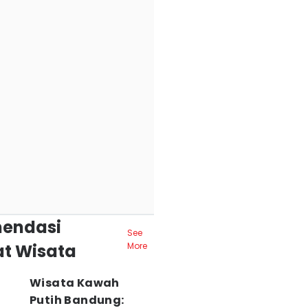
endasi
See
t Wisata
More
Wisata Kawah
Putih Bandung: