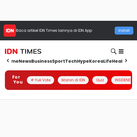
Baca artikel
IDN Times
lainnya di IDN App
Install
Home
News
Business
Sport
Tech
Hype
Korea
Life
Health
Aut
For
# Yuk Vote
Iklanin di IDN
Quiz
INSIDENESIA
You