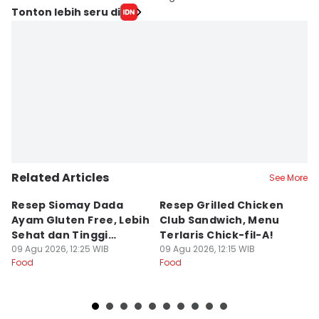
Tonton lebih seru di
Related Articles
See More
Resep Siomay Dada
Resep Grilled Chicken
5
Ayam Gluten Free, Lebih
Club Sandwich, Menu
K
Sehat dan Tinggi
Terlaris Chick-fil-A!
C
Protein
09 Agu 2026, 12:25 WIB
09 Agu 2026, 12:15 WIB
B
09
Food
Food
Fo