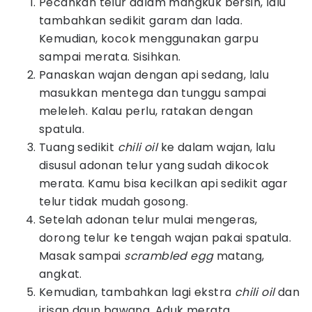
Pecahkan telur dalam mangkuk bersih, lalu
tambahkan sedikit garam dan lada.
Kemudian, kocok menggunakan garpu
sampai merata. Sisihkan.
Panaskan wajan dengan api sedang, lalu
masukkan mentega dan tunggu sampai
meleleh. Kalau perlu, ratakan dengan
spatula.
Tuang sedikit
chili oil
ke dalam wajan, lalu
disusul adonan telur yang sudah dikocok
merata. Kamu bisa kecilkan api sedikit agar
telur tidak mudah gosong.
Setelah adonan telur mulai mengeras,
dorong telur ke tengah wajan pakai spatula.
Masak sampai
scrambled egg
matang,
angkat.
Kemudian, tambahkan lagi ekstra
chili oil
dan
irisan daun bawang. Aduk merata.