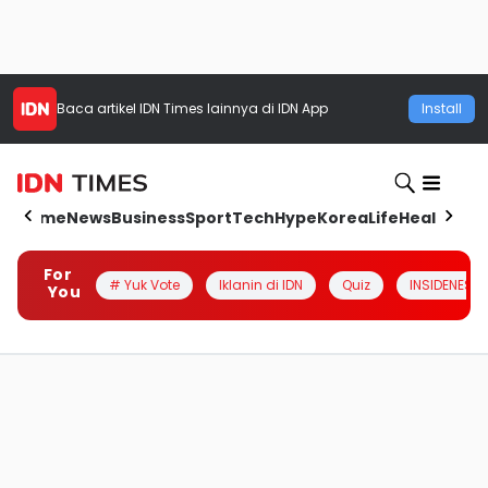
Baca artikel
IDN Times
lainnya di IDN App
Install
Home
News
Business
Sport
Tech
Hype
Korea
Life
Health
Aut
For
# Yuk Vote
Iklanin di IDN
Quiz
INSIDENESIA
You