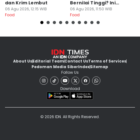
dan Krim Lembut
Bernilai Tinggi? Ini
N
06 Agu 2026, 12:15 WIB
Alasannya!
06 Agu 2026, 11:50 WIB
06
Food
Food
Fo
About Us
Editorial Team
Contact Us
Terms of Services
Pedoman Media Siber
Index
Sitemap
Follow Us
Download
© 2026 IDN. All Rights Reserved.