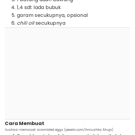
1,4 sdt lada bubuk
garam secukupnya, opsional
chili oil
secukupnya
Cara Membuat
ilustrasi memasak scrambled eggs (pexels.com/Annushka Ahuja)