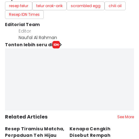
resep telur
telur orak-arik
scrambled egg
chili oil
Resep IDN Times
Editorial Team
Editor
Naufal Al Rahman
Tonton lebih seru di
Related Articles
See More
Resep Tiramisu Matcha,
Kenapa Cengkih
R
Perpaduan Teh Hijau
Disebut Rempah
S