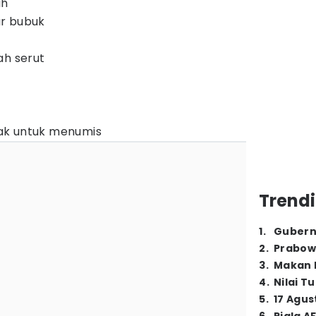
ah
r bubuk
ah serut
ak untuk menumis
Trendi
1
.
Gubern
2
.
Prabow
3
.
Makan B
4
.
Nilai T
5
.
17 Agus