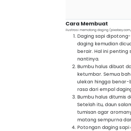
Cara Membuat
ilustrasi memotong daging (pixabay.co
Daging sapi dipotong-
daging kemudian dicuci
berair. Hal ini penti
nantinya.
Bumbu halus dibuat d
ketumbar. Semua bah
ulekan hingga benar-b
rasa dari empal dagin
Bumbu halus ditumis d
Setelah itu, daun sal
tumisan agar aromany
matang sempurna dan 
Potongan daging sapi