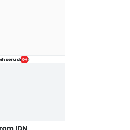
ih seru di
from IDN