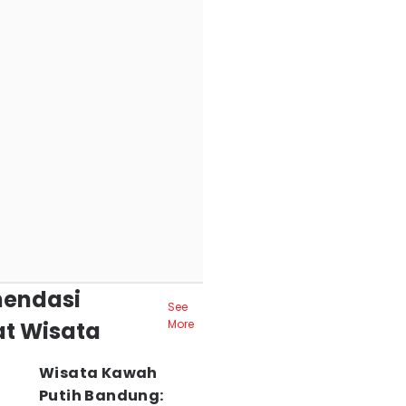
endasi
See
t Wisata
More
Wisata Kawah
Putih Bandung: