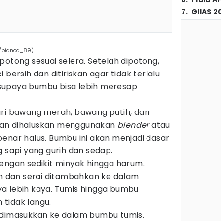
6
.
Piala A
7
.
GIIAS 2
m/bianca_89)
potong sesuai selera. Setelah dipotong,
 bersih dan ditiriskan agar tidak terlalu
ng supaya bumbu bisa lebih meresap
ari bawang merah, bawang putih, dan
an dihaluskan menggunakan
blender
atau
enar halus. Bumbu ini akan menjadi dasar
g sapi yang gurih dan sedap.
engan sedikit minyak hingga harum.
am dan serai ditambahkan ke dalam
a lebih kaya. Tumis hingga bumbu
tidak langu.
 dimasukkan ke dalam bumbu tumis.