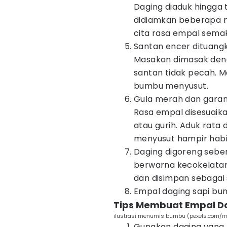
Daging diaduk hingga
didiamkan beberapa m
cita rasa empal semak
Santan encer dituang
Masakan dimasak deng
santan tidak pecah. 
bumbu menyusut.
Gula merah dan gara
Rasa empal disesuaikan
atau gurih. Aduk rata
menyusut hampir habi
Daging digoreng sebe
berwarna kecokelatan.
dan disimpan sebagai s
Empal daging sapi bum
Tips Membuat Empal D
ilustrasi menumis bumbu (pexels.com/
Gunakan daging yang b