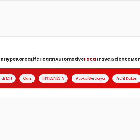
ch
Hype
Korea
Life
Health
Automotive
Food
Travel
Science
Me
 di IDN
Quiz
INSIDENESIA
#LokalBerdaya
Profil Dokter