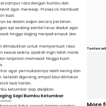
 tercampur rata dengan bumbu dan
enit agar meresap. Proses ini membuat
in kuat.
kan ke dalam wajan secara perlahan.
an api sedang sambil terus diaduk agar
Masak hingga daging menjadi empuk dan
m dimasukkan untuk memperkuat rasa.
Tonton leb
 sesuai selera, apakah ingin lebih manis
 dan lanjutkan memasak hingga kuah
s.
ntar agar permukaannya lebih kering dan
 Setelah digoreng, empal bisa ditiriskan
tok lauk harian.
bu ketumbar siap disajikan.
aging Sapi Bumbu Ketumbar
makafood)
More 
erserat halus, seperti bagian sengkel