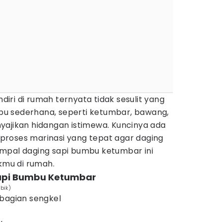
ri di rumah ternyata tidak sesulit yang
u sederhana, seperti ketumbar, bawang,
yajikan hidangan istimewa. Kuncinya ada
roses marinasi yang tepat agar daging
p empal daging sapi bumbu ketumbar ini
mu di rumah.
api Bumbu Ketumbar
bik)
 bagian sengkel