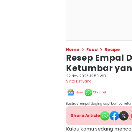
Home
Food
Recipe
Resep Empal 
Ketumbar yan
22 Nov 2025, 12:50 WIB
Sinta Listiyana
News
Channel
ilustrasi empal daging sapi bumbu ket
Share Article
Kalau kamu sedang mencari