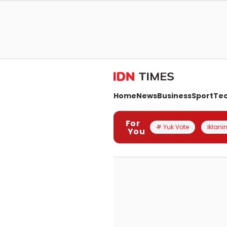
Home
News
Business
Sport
Te
For
# Yuk Vote
Iklanin
You