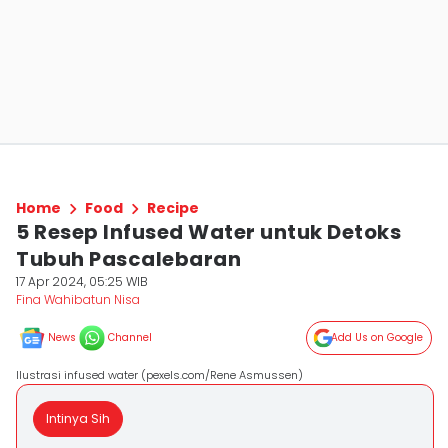
Home
Food
Recipe
5 Resep Infused Water untuk Detoks
Tubuh Pascalebaran
17 Apr 2024, 05:25 WIB
Fina Wahibatun Nisa
News
Channel
Add Us on Google
Ilustrasi infused water (pexels.com/Rene Asmussen)
Intinya Sih