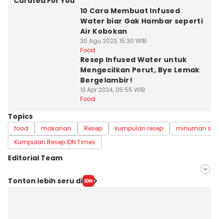
Curated For You
10 Cara Membuat Infused
Water biar Gak Hambar seperti
Air Kobokan
30 Agu 2023, 15:30 WIB
Food
Resep Infused Water untuk
Mengecilkan Perut, Bye Lemak
Bergelambir!
13 Apr 2024, 05:55 WIB
Food
Topics
food
makanan
Resep
kumpulan resep
minuman seg
Kumpulan Resep IDN Times
Editorial Team
Editor
Tonton lebih seru di
Dewi Suci Rahayu
Editor