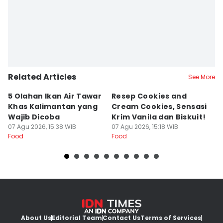
Fina Wahibatun Nisa
Related Articles
See More
5 Olahan Ikan Air Tawar
Resep Cookies and
R
Khas Kalimantan yang
Cream Cookies, Sensasi
R
Wajib Dicoba
Krim Vanila dan Biskuit!
d
07 Agu 2026, 15:38 WIB
07 Agu 2026, 15:18 WIB
M
07
Food
Food
Fo
About Us
Editorial Team
Contact Us
Terms of Services