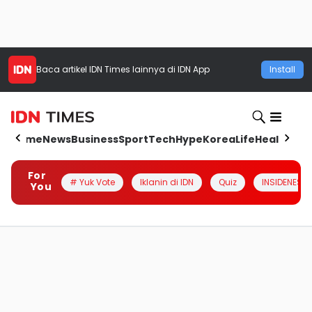
Baca artikel
IDN Times
lainnya di IDN App
Install
Home
News
Business
Sport
Tech
Hype
Korea
Life
Health
Aut
For
# Yuk Vote
Iklanin di IDN
Quiz
INSIDENESIA
You