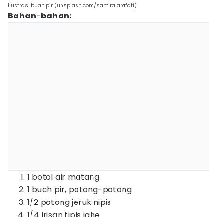
Ilustrasi buah pir (unsplash.com/samira arafati)
Bahan-bahan:
1 botol air matang
1 buah pir, potong-potong
1/2 potong jeruk nipis
1/4 irisan tipis jahe