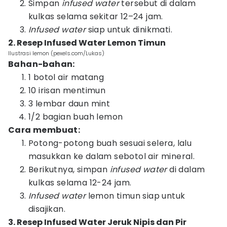
Simpan
infused water
tersebut di dalam
kulkas selama sekitar 12–24 jam.
Infused water
siap untuk dinikmati.
2. Resep Infused Water Lemon Timun
Ilustrasi lemon (pexels.com/Lukas)
Bahan-bahan:
1 botol air matang
10 irisan mentimun
3 lembar daun mint
1/2 bagian buah lemon
Cara membuat:
Potong-potong buah sesuai selera, lalu
masukkan ke dalam sebotol air mineral.
Berikutnya, simpan
infused water
di dalam
kulkas selama 12-24 jam.
Infused water
lemon timun siap untuk
disajikan.
3. Resep Infused Water Jeruk Nipis dan Pir