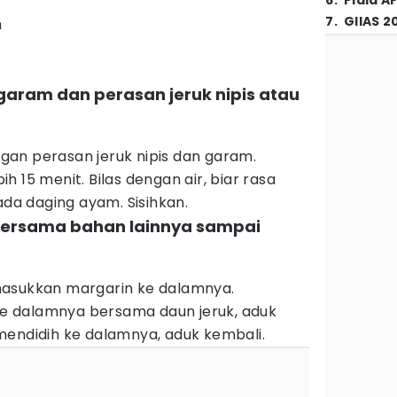
6
.
Piala A
7
.
GIIAS 2
h
garam dan perasan jeruk nipis atau
an perasan jeruk nipis dan garam.
 15 menit. Bilas dengan air, biar rasa
a daging ayam. Sisihkan.
bersama bahan lainnya sampai
masukkan margarin ke dalamnya.
 dalamnya bersama daun jeruk, aduk
mendidih ke dalamnya, aduk kembali.