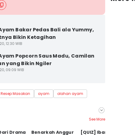
Ayam Bakar Pedas Bali ala Yummy,
nya Bikin Ketagihan
20, 12:30 WIB
Ayam Popcorn Saus Madu, Camilan
an yang Bikin Ngiler
20, 09:09 WIB
Resep Masakan
ayam
olahan ayam
See More
Dari Drama
Benarkah Anggur
[QUIZ] Ibarat
K