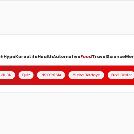
ch
Hype
Korea
Life
Health
Automotive
Food
Travel
Science
Me
 di IDN
Quiz
INSIDENESIA
#LokalBerdaya
Profil Dokter