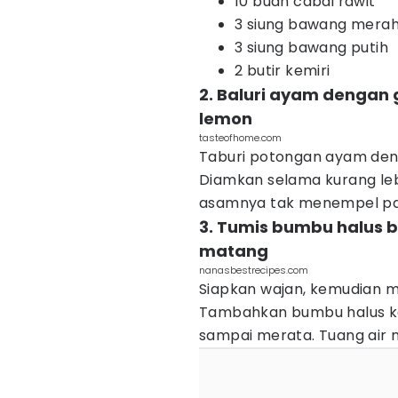
10 buah cabai rawit
3 siung bawang mera
3 siung bawang putih
2 butir kemiri
2. Baluri ayam dengan 
lemon
tasteofhome.com
Taburi potongan ayam deng
Diamkan selama kurang lebih
asamnya tak menempel pad
3. Tumis bumbu halus 
matang
nanasbestrecipes.com
Siapkan wajan, kemudian 
Tambahkan bumbu halus ke
sampai merata. Tuang air 