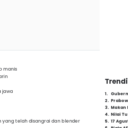
p manis
rin
Trendi
a jawa
1
.
Gubern
2
.
Prabow
3
.
Makan B
4
.
Nilai T
yang telah disangrai dan blender
5
.
17 Agus