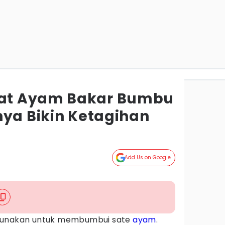
at Ayam Bakar Bumbu
nya Bikin Ketagihan
Add Us on Google
igunakan untuk membumbui sate
ayam
.