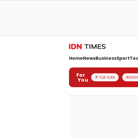
Home
News
Business
Sport
Te
For
# Yuk Vote
Iklanin
You