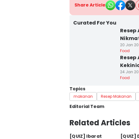
Share Article
Curated For You
Resep 
Nikmat
20 Jan 20
Food
Resep 
Kekini
24 Jan 20
Food
Topics
makanan
Resep Makanan
Editorial Team
Editor
Related Articles
Prila Arofani
[QUIZ] Ibarat
[QUIZ] 
Editor