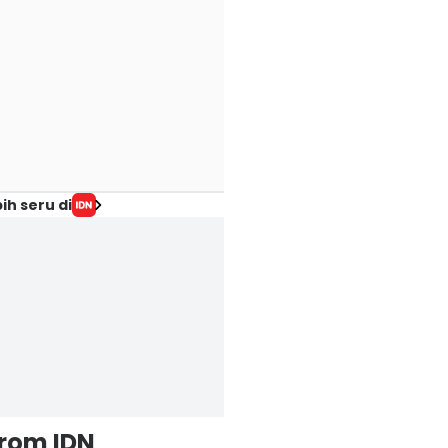
ih seru di
from IDN