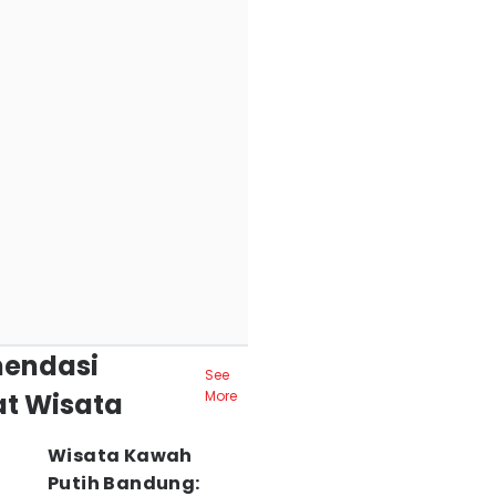
endasi
See
t Wisata
More
Wisata Kawah
Putih Bandung: