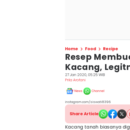
Home
Food
Recipe
Resep Membu
Kacang, Legit
27 Jan 2020, 05:25 WIB
Prila Arofani
News
Channel
instagram.com/siswati8396
Share Article
Kacang tanah biasanya d