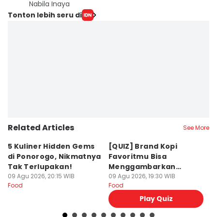
Nabila Inaya
Tonton lebih seru di
Related Articles
See More
5 Kuliner Hidden Gems
[QUIZ] Brand Kopi
4 
di Ponorogo, Nikmatnya
Favoritmu Bisa
T
Tak Terlupakan!
Menggambarkan
B
09 Agu 2026, 20:15 WIB
Kepribadianmu Lho!
09 Agu 2026, 19:30 WIB
G
09
Food
Food
Fo
Play Quiz