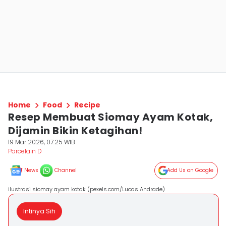
Home
Food
Recipe
Resep Membuat Siomay Ayam Kotak,
Dijamin Bikin Ketagihan!
19 Mar 2026, 07:25 WIB
Porcelain D
News
Channel
Add Us on Google
ilustrasi siomay ayam kotak (pexels.com/Lucas Andrade)
Intinya Sih