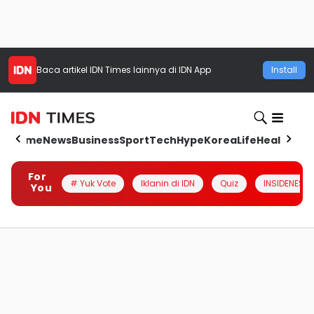
Baca artikel
IDN Times
lainnya di IDN App
Install
Home
News
Business
Sport
Tech
Hype
Korea
Life
Health
Aut
For
# Yuk Vote
Iklanin di IDN
Quiz
INSIDENESIA
You