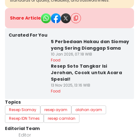
standards of quality, credibility, and trustworthiness.
Share Article
Curated For You
5 Perbedaan Hakau dan Siomay
yang Sering Dianggap Sama
10 Jan 2026, 07:18 WIB
Food
Resep Soto Tangkar Isi
Jerohan, Cocok untuk Acara
Spesial!
13 Nov 2025, 13:16 WIB
Food
Topics
Resep Siomay
resep ayam
olahan ayam
Resep IDN Times
resep camilan
Editorial Team
Editor