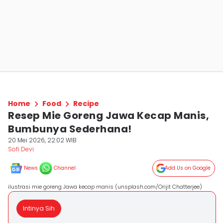
Home
Food
Recipe
Resep Mie Goreng Jawa Kecap Manis,
Bumbunya Sederhana!
20 Mei 2026, 22:02 WIB
Sofi Devi
News
Channel
Add Us on Google
ilustrasi mie goreng Jawa kecap manis (unsplash.com/Orijit Chatterjee)
Intinya Sih