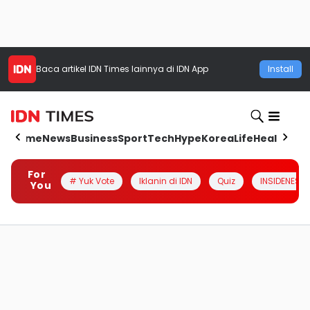
Baca artikel
IDN Times
lainnya di IDN App
Install
Home
News
Business
Sport
Tech
Hype
Korea
Life
Health
Aut
For
# Yuk Vote
Iklanin di IDN
Quiz
INSIDENESIA
You