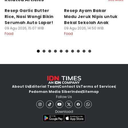
Resep Garlic Butter
Resep Ayam Bakar
[Q
Rice, Nasi Wangi Bikin
Madu Jeruk Nipis untuk
P
Serumah Auto Lapar!
Bekal Sekolah Anak
T
09 Agu 2026, 15:07 WIB
09 Agu 2026, 14:50 WIB
K
09
Food
Food
Fo
T
About Us
Editorial Team
Contact Us
Terms of Services
Pedoman Media Siber
Index
Sitemap
Follow Us
Download