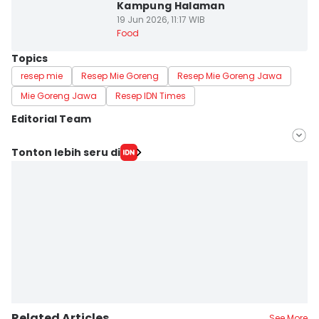
Kampung Halaman
19 Jun 2026, 11:17 WIB
Food
Topics
resep mie
Resep Mie Goreng
Resep Mie Goreng Jawa
Mie Goreng Jawa
Resep IDN Times
Editorial Team
Editor
Tonton lebih seru di
Erick Akbar
Editor
Naufal Al Rahman
Related Articles
See More