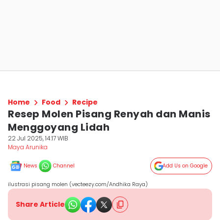
Home
Food
Recipe
Resep Molen Pisang Renyah dan Manis
Menggoyang Lidah
22 Jul 2025, 14:17 WIB
Maya Arunika
News
Channel
Add Us on Google
ilustrasi pisang molen (vecteezy.com/Andhika Raya)
Share Article