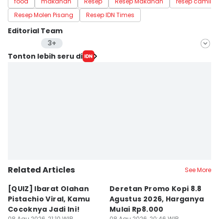
food
makanan
Resep
Resep Makanan
resep camila
Resep Molen Pisang
Resep IDN Times
Editorial Team
3+
Editor
Tonton lebih seru di
Maya Arunika
Editor
Dewi Suci Rahayu
Editor
Retno Rahayu
Related Articles
See More
[QUIZ] Ibarat Olahan
Deretan Promo Kopi 8.8
[Q
Pistachio Viral, Kamu
Agustus 2026, Harganya
C
Cocoknya Jadi Ini!
Mulai Rp8.000
C
08 Agu 2026, 21:10 WIB
08 Agu 2026, 20:46 WIB
08