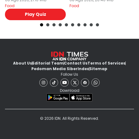
Food
Food
Fo
Play Quiz
About Us
Editorial Team
Contact Us
Terms of Services
Pedoman Media Siber
Index
Sitemap
Follow Us
Download
© 2026 IDN. All Rights Reserved.