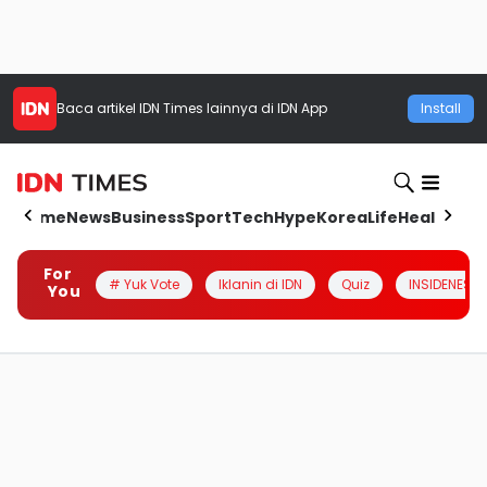
Baca artikel
IDN Times
lainnya di IDN App
Install
Home
News
Business
Sport
Tech
Hype
Korea
Life
Health
Aut
For
# Yuk Vote
Iklanin di IDN
Quiz
INSIDENESIA
You