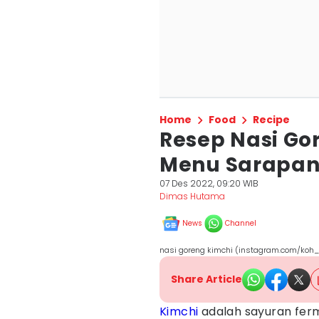
Home
Food
Recipe
Resep Nasi Gor
Menu Sarapan S
07 Des 2022, 09:20 WIB
Dimas Hutama
News
Channel
nasi goreng kimchi (instagram.com/koh
Share Article
Kimchi
adalah sayuran ferm