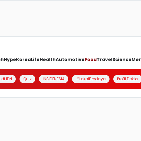
ch
Hype
Korea
Life
Health
Automotive
Food
Travel
Science
Me
 di IDN
Quiz
INSIDENESIA
#LokalBerdaya
Profil Dokter