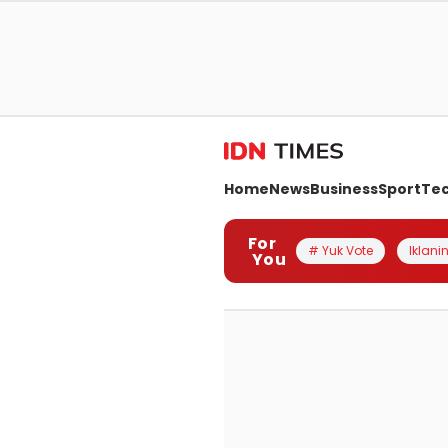
Home
News
Business
Sport
Te
For
# Yuk Vote
Iklanin
You