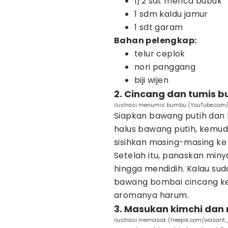
1/2 sdt merica bubuk
1 sdm kaldu jamur
1 sdt garam
Bahan pelengkap:
telur ceplok
nori panggang
biji wijen
2. Cincang dan tumis 
ilustrasi menumis bumbu (YouTube.com
Siapkan bawang putih dan 
halus bawang putih, kemudi
sisihkan masing-masing k
Setelah itu, panaskan miny
hingga mendidih. Kalau su
bawang bombai cincang ke
aromanya harum.
3. Masukan kimchi dan 
ilustrasi memasak (freepik.com/wasant