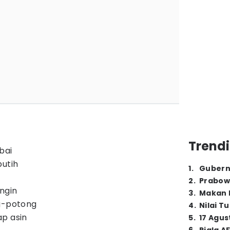
Trendi
bai
putih
1
.
Gubern
2
.
Prabow
ngin
3
.
Makan B
ng-potong
4
.
Nilai T
ap asin
5
.
17 Agus