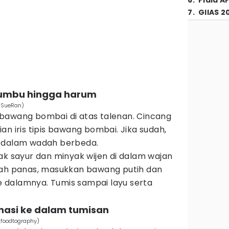
6
.
Piala A
7
.
GIIAS 2
bumbu hingga harum
/SueRan)
bawang bombai di atas talenan. Cincang
an iris tipis bawang bombai. Jika sudah,
e dalam wadah berbeda.
ak sayur dan minyak wijen di dalam wajan
dah panas, masukkan bawang putih dan
 dalamnya. Tumis sampai layu serta
nasi ke dalam tumisan
_foodtography)