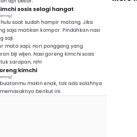
gan api besar.
kimchi sosis selagi hangat
_aming)
ahulu saat sudah hampir matang. Jika
ung saja matikan kompor. Pindahkan nasi
 saji.
ur mata sapi, nori panggang yang
n biji wijen. Nasi goreng kimchi sosis
tuk sarapan, nih!
oreng kimchi
_aming)
 buatanmu makin enak, tak ada salahnya
memasaknya berikut ini.