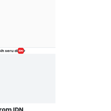
ih seru di
from IDN