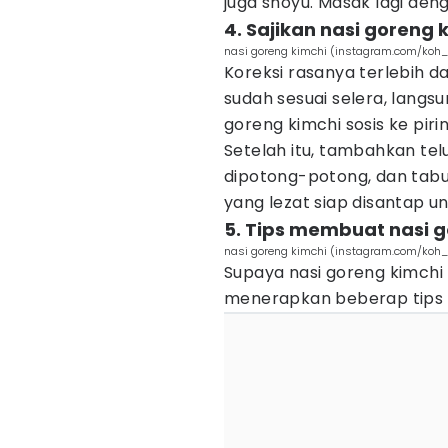
juga shoyu. Masak lagi den
4. Sajikan nasi goreng 
nasi goreng kimchi (instagram.com/koh
Koreksi rasanya terlebih d
sudah sesuai selera, langs
goreng kimchi sosis ke piring
Setelah itu, tambahkan tel
dipotong-potong, dan tabura
yang lezat siap disantap un
5. Tips membuat nasi g
nasi goreng kimchi (instagram.com/koh
Supaya nasi goreng kimchi
menerapkan beberap tips 