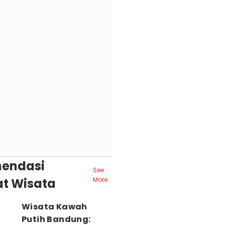
endasi
See
t Wisata
More
Wisata Kawah
Putih Bandung: