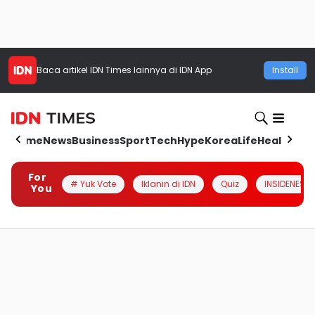
Baca artikel
IDN Times
lainnya di IDN App
Install
Home
News
Business
Sport
Tech
Hype
Korea
Life
Health
Aut
For
# Yuk Vote
Iklanin di IDN
Quiz
INSIDENESIA
You