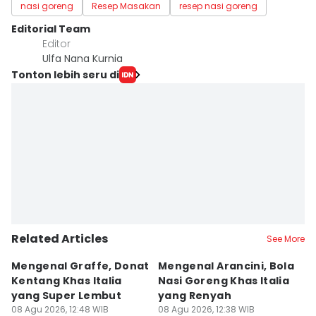
nasi goreng
Resep Masakan
resep nasi goreng
Editorial Team
Editor
Ulfa Nana Kurnia
Tonton lebih seru di
Related Articles
See More
Mengenal Graffe, Donat
Mengenal Arancini, Bola
A
Kentang Khas Italia
Nasi Goreng Khas Italia
P
yang Super Lembut
yang Renyah
S
08 Agu 2026, 12:48 WIB
08 Agu 2026, 12:38 WIB
M
08