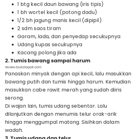
1 btg kecil daun bawang (iris tipis)
1 bh wortel kecil (potong dadu)
1/2 bh jagung manis kecil (dipipil)
2 sdm saos tiram
Garam, lada, dan penyedap secukupnya
Udang kupas secukupnya
Kacang polong jika ada
2. Tumis bawang sampai harum
review.bukalapak.com
Panaskan minyak dengan api kecil, lalu masukkan
bawang putih dan tumis hingga harum. Kemudian
masukkan cabe rawit merah yang sudah diiris
serong.
Di wajan lain, tumis udang sebentar. Lalu
dilanjutkan dengan menumis telur orak-arik
hingga menggumpal matang. Sisihkan dalam
wadah.
3. Tumis udang dan telur