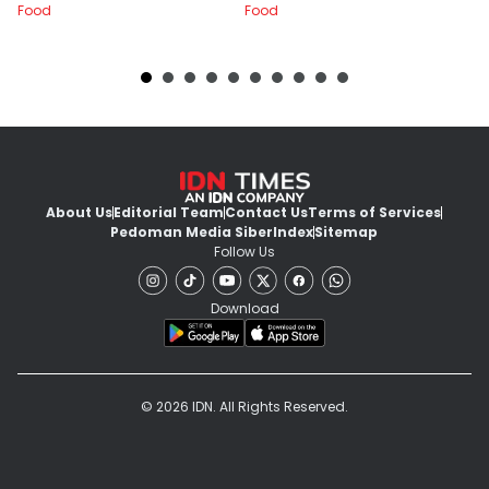
Food
Food
Fo
About Us
Editorial Team
Contact Us
Terms of Services
Pedoman Media Siber
Index
Sitemap
Follow Us
Download
© 2026 IDN. All Rights Reserved.