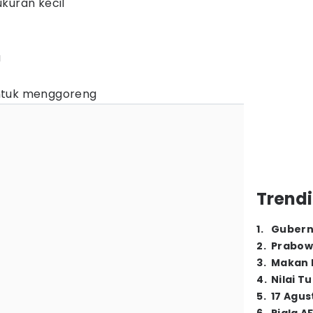
kuran kecil
a
ntuk menggoreng
Trendi
1
.
Gubern
2
.
Prabow
3
.
Makan B
4
.
Nilai T
5
.
17 Agus