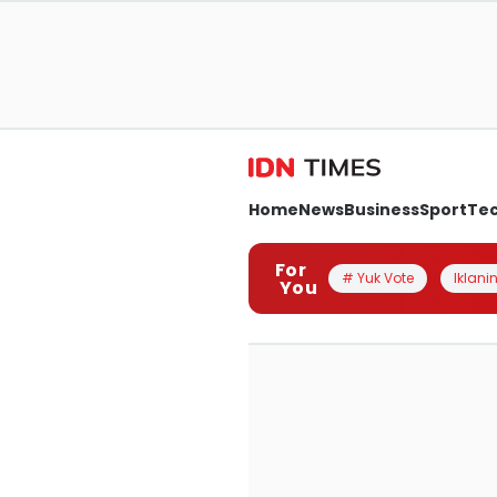
Home
News
Business
Sport
Te
For
# Yuk Vote
Iklanin
You