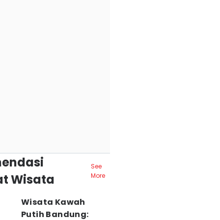
endasi
See
t Wisata
More
Wisata Kawah
Putih Bandung: