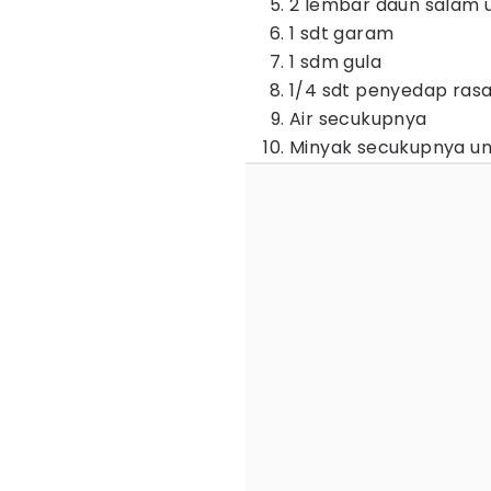
2 lembar daun salam u
1 sdt garam
1 sdm gula
1/4 sdt penyedap ras
Air secukupnya
Minyak secukupnya u