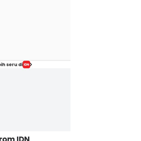
ih seru di
from IDN