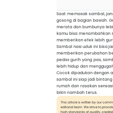
Saat memasak sambal, jang
gosong di bagian bawah. 
merata dan bumbunya lebih 
kamu bisa menambahkan se
memberikan efek lebih gur
Sambal nasi uduk ini bisa 
memberikan perubahan be
pedas gurih yang pas, sam
lebih hidup dan menggugah
Cocok dipadukan dengan ay
sambal ini siap jadi bintang
rumah dan rasakan sensasi
bikin nambah terus.
This article is written by our com
editorial team. We strive to provi
high standards of quality, credibil