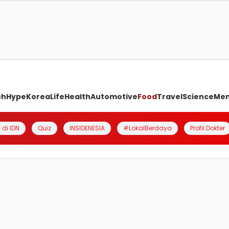
ch
Hype
Korea
Life
Health
Automotive
Food
Travel
Science
Me
 di IDN
Quiz
INSIDENESIA
#LokalBerdaya
Profil Dokter