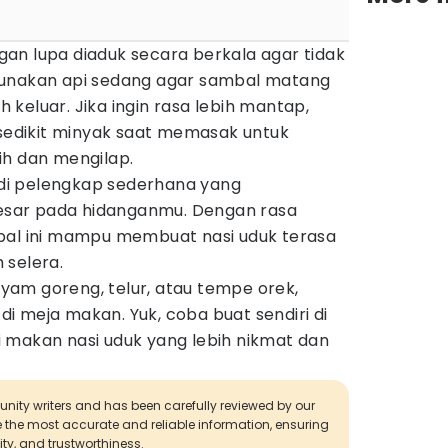
an lupa diaduk secara berkala agar tidak
Gunakan api sedang agar sambal matang
keluar. Jika ingin rasa lebih mantap,
dikit minyak saat memasak untuk
ih dan mengilap.
jadi pelengkap sederhana yang
sar pada hidanganmu. Dengan rasa
bal ini mampu membuat nasi uduk terasa
 selera.
am goreng, telur, atau tempe orek,
 di meja makan. Yuk, coba buat sendiri di
 makan nasi uduk yang lebih nikmat dan
munity writers and has been carefully reviewed by our
de the most accurate and reliable information, ensuring
ity, and trustworthiness.