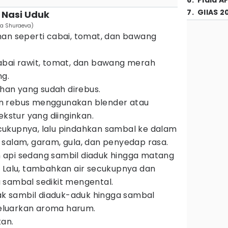
6
.
Piala A
7
.
GIIAS 2
Nasi Uduk
ia Shuraeva)
han seperti cabai, tomat, dan bawang
abai rawit, tomat, dan bawang merah
ng.
ahan yang sudah direbus.
n rebus menggunakan blender atau
ekstur yang diinginkan.
ukupnya, lalu pindahkan sambal ke dalam
salam, garam, gula, dan penyedap rasa.
api sedang sambil diaduk hingga matang
 Lalu, tambahkan air secukupnya dan
 sambal sedikit mengental.
sak sambil diaduk-aduk hingga sambal
luarkan aroma harum.
kan.