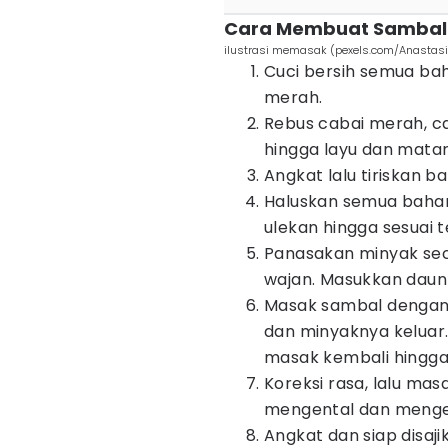
Cara Membuat Sambal 
ilustrasi memasak (pexels.com/Anastas
Cuci bersih semua ba
merah.
Rebus cabai merah, c
hingga layu dan mata
Angkat lalu tiriskan b
Haluskan semua baha
ulekan hingga sesuai t
Panasakan minyak sec
wajan. Masukkan daun 
Masak sambal dengan 
dan minyaknya keluar.
masak kembali hingga
Koreksi rasa, lalu ma
mengental dan menge
Angkat dan siap disaji