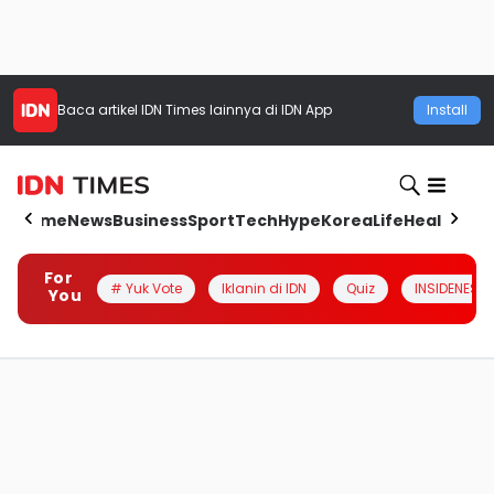
Baca artikel
IDN Times
lainnya di IDN App
Install
Home
News
Business
Sport
Tech
Hype
Korea
Life
Health
Aut
For
# Yuk Vote
Iklanin di IDN
Quiz
INSIDENESIA
You