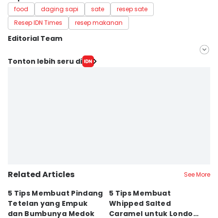
food
daging sapi
sate
resep sate
Resep IDN Times
resep makanan
Editorial Team
Editor
Tonton lebih seru di
Erick Akbar
Editor
Dewi Suci Rahayu
Related Articles
See More
5 Tips Membuat Pindang
5 Tips Membuat
5
Tetelan yang Empuk
Whipped Salted
S
dan Bumbunya Medok
Caramel untuk London
D