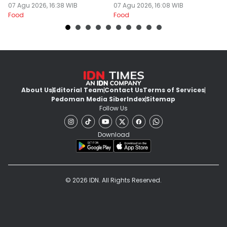
07 Agu 2026, 16:38 WIB
Chocolate Cake
07 Agu 2026, 16:08 WIB
K
07
Food
Food
Fo
About Us
Editorial Team
Contact Us
Terms of Services
Pedoman Media Siber
Index
Sitemap
Follow Us
Download
© 2026 IDN. All Rights Reserved.