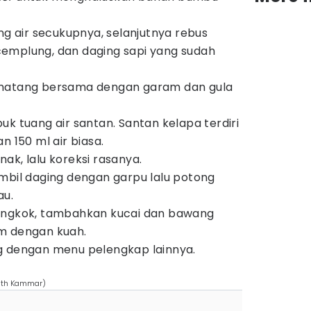
ng air secukupnya, selanjutnya rebus
emplung, dan daging sapi yang sudah
 matang bersama dengan garam dan gula
uk tuang air santan. Santan kelapa terdiri
n 150 ml air biasa.
ak, lalu koreksi rasanya.
mbil daging dengan garpu lalu potong
au.
angkok, tambahkan kucai dan bawang
m dengan kuah.
g dengan menu pelengkap lainnya.
ath Kammar)