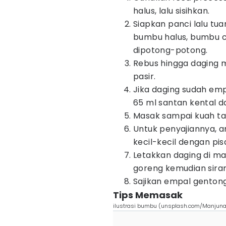
halus, lalu sisihkan.
Siapkan panci lalu tua
bumbu halus, bumbu c
dipotong-potong.
Rebus hingga daging
pasir.
Jika daging sudah emp
65 ml santan kental da
Masak sampai kuah tan
Untuk penyajiannya, a
kecil-kecil dengan pis
Letakkan daging di m
goreng kemudian sira
Sajikan empal genton
Tips Memasak
ilustrasi bumbu (unsplash.com/Manjun