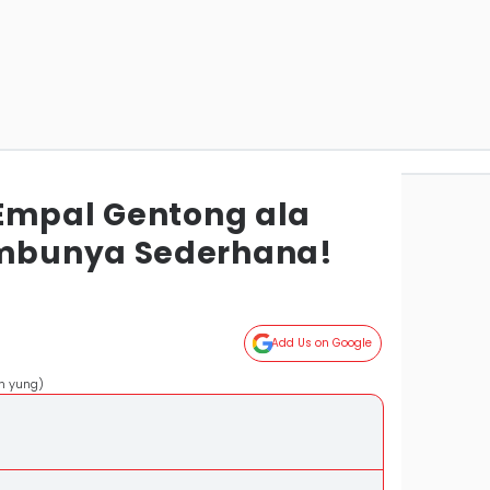
Empal Gentong ala
mbunya Sederhana!
Add Us on Google
in yung)