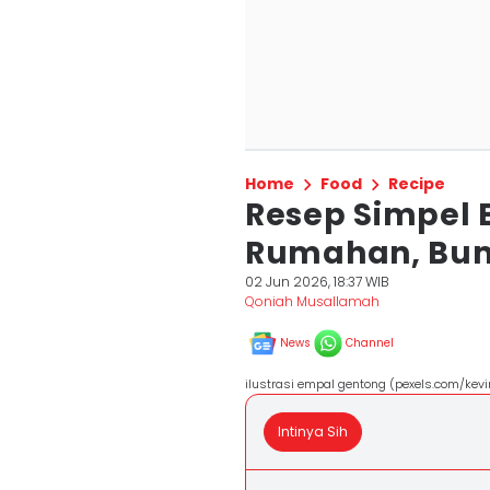
Home
Food
Recipe
Resep Simpel 
Rumahan, Bu
02 Jun 2026, 18:37 WIB
Qoniah Musallamah
News
Channel
ilustrasi empal gentong (pexels.com/kev
Intinya Sih