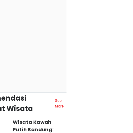
endasi
See
t Wisata
More
Wisata Kawah
Putih Bandung: