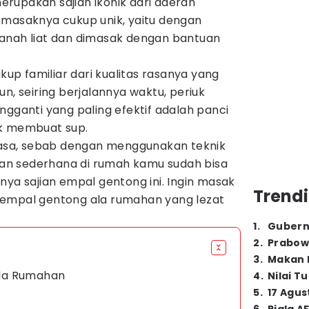
rupakan sajian ikonik dari daerah
emasaknya cukup unik, yaitu dengan
anah liat dan dimasak dengan bantuan
ukup familiar dari kualitas rasanya yang
n, seiring berjalannya waktu, periuk
ngganti yang paling efektif adalah panci
uk membuat sup.
 rasa, sebab dengan menggunakan teknik
n sederhana di rumah kamu sudah bisa
nya sajian empal gentong ini. Ingin masak
Trendi
 empal gentong ala rumahan yang lezat
1
.
Gubern
2
.
Prabow
3
.
Makan B
la Rumahan
4
.
Nilai T
5
.
17 Agus