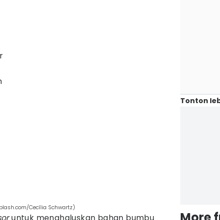
r
h
Tonton leb
plash.com/Cecília Schwartz)
More 
sor
untuk menghaluskan bahan bumbu