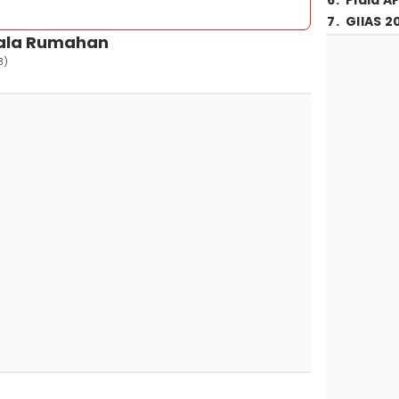
6
.
Piala A
7
.
GIIAS 2
ala Rumahan
3)