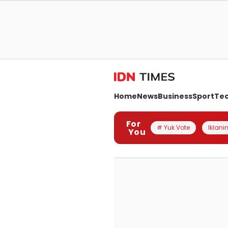
Home
News
Business
Sport
Te
For
# Yuk Vote
Iklanin
You