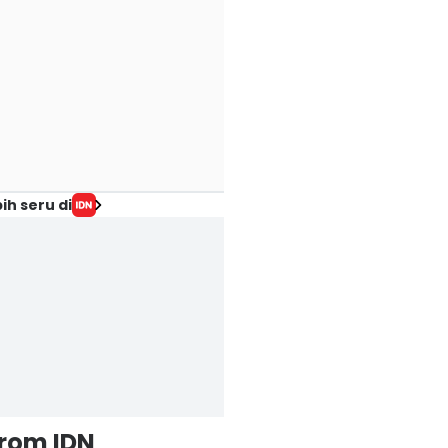
ih seru di
from IDN