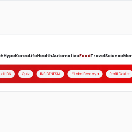
ch
Hype
Korea
Life
Health
Automotive
Food
Travel
Science
Me
 di IDN
Quiz
INSIDENESIA
#LokalBerdaya
Profil Dokter