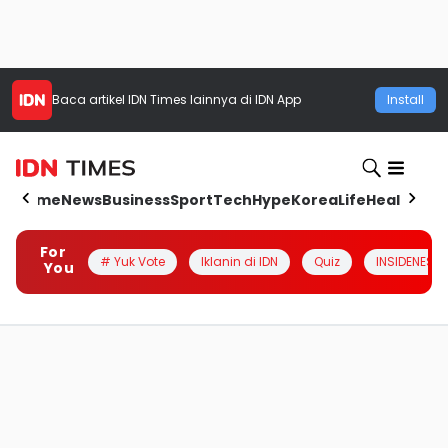
Baca artikel
IDN Times
lainnya di IDN App
Install
Home
News
Business
Sport
Tech
Hype
Korea
Life
Health
Aut
For
# Yuk Vote
Iklanin di IDN
Quiz
INSIDENESIA
You