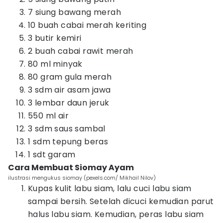
7 siung bawang merah
10 buah cabai merah keriting
3 butir kemiri
2 buah cabai rawit merah
80 ml minyak
80 gram gula merah
3 sdm air asam jawa
3 lembar daun jeruk
550 ml air
3 sdm saus sambal
1 sdm tepung beras
1 sdt garam
Cara Membuat Siomay Ayam
ilustrasi mengukus siomay (pexels.com/ Mikhail Nilov)
Kupas kulit labu siam, lalu cuci labu siam
sampai bersih. Setelah dicuci kemudian parut
halus labu siam. Kemudian, peras labu siam