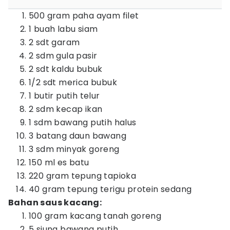
500 gram paha ayam filet
1 buah labu siam
2 sdt garam
2 sdm gula pasir
2 sdt kaldu bubuk
1/2 sdt merica bubuk
1 butir putih telur
2 sdm kecap ikan
1 sdm bawang putih halus
3 batang daun bawang
3 sdm minyak goreng
150 ml es batu
220 gram tepung tapioka
40 gram tepung terigu protein sedang
Bahan saus kacang:
100 gram kacang tanah goreng
5 siung bawang putih