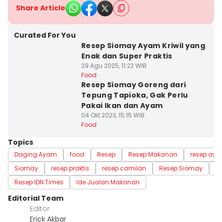
Share Article
Curated For You
Resep Siomay Ayam Kriwil yang
Enak dan Super Praktis
29 Agu 2025, 11:22 WIB
Food
Resep Siomay Goreng dari
Tepung Tapioka, Gak Perlu
Pakai Ikan dan Ayam
04 Okt 2023, 15:15 WIB
Food
Topics
Daging Ayam
food
Resep
Resep Makanan
resep ay
Siomay
resep praktis
resep camilan
Resep Siomay
E
Resep IDN Times
Ide Jualan Makanan
Editorial Team
Editor
Erick Akbar