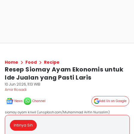
Home
Food
Recipe
Resep Siomay Ayam Ekonomis untuk
Ide Jualan yang Pasti Laris
10 Jun 2026, 11:13 WIB
Amir Rosadi
News
Channel
Add Us on Google
siomay ayam kriwil (unsplash.com/Muhammad Arifin Nursalim)
Intinya Sih