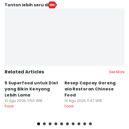
Tonton lebih seru di
Related Articles
See More
5 Superfood untuk Diet
Resep Capcay Goreng
7
yang Bikin Kenyang
ala Restoran Chinese
Ke
Lebih Lama
Food
S
10 Agu 2026, 11:50 WIB
10 Agu 2026, 11:47 WIB
10
Food
Food
Fo