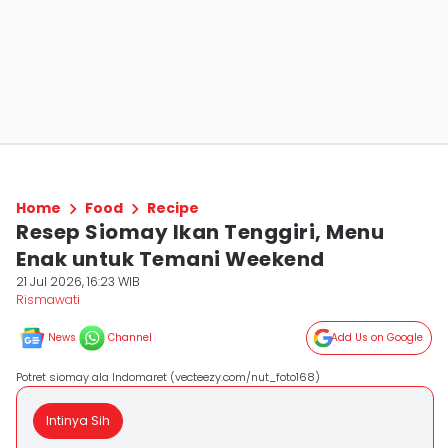
Home
Food
Recipe
Resep Siomay Ikan Tenggiri, Menu
Enak untuk Temani Weekend
21 Jul 2026, 16:23 WIB
Rismawati
News
Channel
Add Us on Google
Potret siomay ala Indomaret (vecteezy.com/nut_foto168)
Intinya Sih