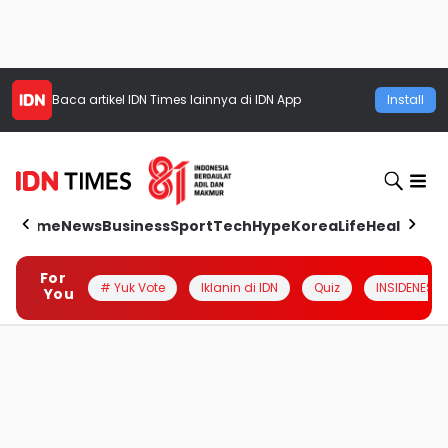
Baca artikel
IDN Times
lainnya di IDN App
Install
Home
News
Business
Sport
Tech
Hype
Korea
Life
Health
Aut
For
# Yuk Vote
Iklanin di IDN
Quiz
INSIDENESIA
You