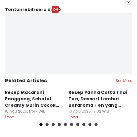
Editor
Tonton lebih seru di
Erick Akbar
Editor
Naufal Al Rahman
Related Articles
See More
Resep Macaroni
Resep Panna Cotta Thai
R
Panggang, Schotel
Tea, Dessert Lembut
G
Creamy Gurih Cocok
Beraroma Teh yang
T
untuk Camilan
10 Agu 2026, 17:47 WIB
Memikat
10 Agu 2026, 17:02 WIB
L
10
Food
Food
Fo