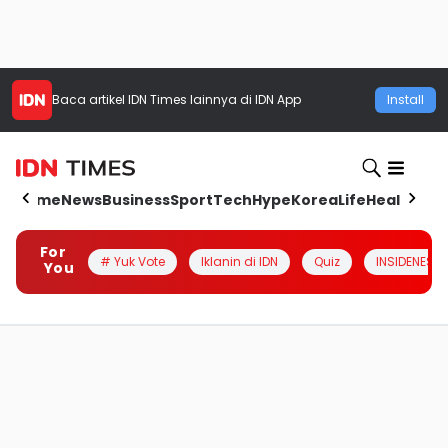
Baca artikel
IDN Times
lainnya di IDN App
Install
Home
News
Business
Sport
Tech
Hype
Korea
Life
Health
Aut
For
# Yuk Vote
Iklanin di IDN
Quiz
INSIDENESIA
You