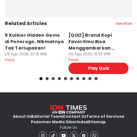
Related Articles
See More
5 Kuliner Hidden Gems
[QUIZ] Brand Kopi
4 
di Ponorogo, Nikmatnya
Favoritmu Bisa
T
Tak Terlupakan!
Menggambarkan
B
09 Agu 2026, 20:15 WIB
Kepribadianmu Lho!
09 Agu 2026, 19:30 WIB
G
09
Food
Food
Fo
Play Quiz
About Us
Editorial Team
Contact Us
Terms of Services
Pedoman Media Siber
Index
Sitemap
Follow Us