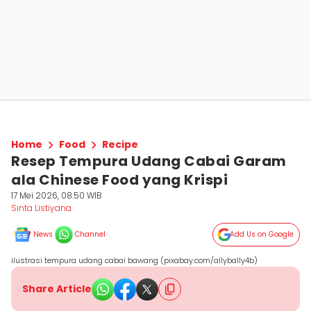
Home
Food
Recipe
Resep Tempura Udang Cabai Garam
ala Chinese Food yang Krispi
17 Mei 2026, 08:50 WIB
Sinta Listiyana
News
Channel
Add Us on Google
ilustrasi tempura udang cabai bawang (pixabay.com/allybally4b)
Share Article