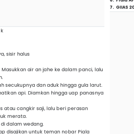
6
.
Piala A
7
.
GIIAS 2
ek
 sisir halus
Masukkan air an jahe ke dalam panci, lalu
h.
 secukupnya dan aduk hingga gula larut.
 matikan api. Diamkan hingga uap panasnya
atau cangkir saji, lalu beri perasan
uk merata.
n di dalam wedang.
p disajikan untuk teman nobar Piala