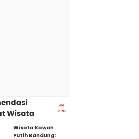
endasi
See
t Wisata
More
Wisata Kawah
Putih Bandung: