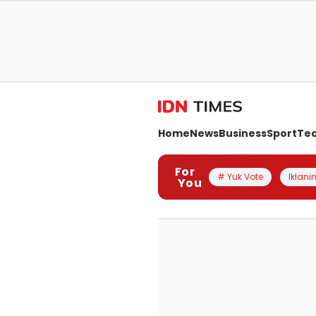
Home
News
Business
Sport
Te
For
# Yuk Vote
Iklanin
You