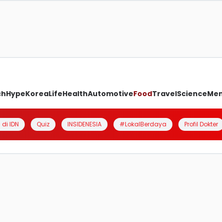
ch
Hype
Korea
Life
Health
Automotive
Food
Travel
Science
Me
 di IDN
Quiz
INSIDENESIA
#LokalBerdaya
Profil Dokter