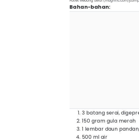
Potret wedang serai (magnific.com/jcom
Bahan-bahan:
3 batang serai, digepr
150 gram gula merah
1 lembar daun pandan,
500 ml air