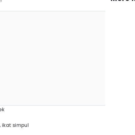
p)
ek
 ikat simpul