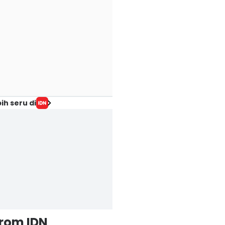
ih seru di
from IDN