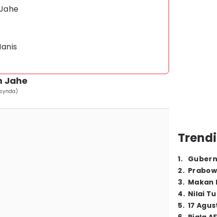
 Jahe
anis
n Jahe
usynda)
Trendi
1
.
Gubern
2
.
Prabow
3
.
Makan B
4
.
Nilai T
5
.
17 Agus