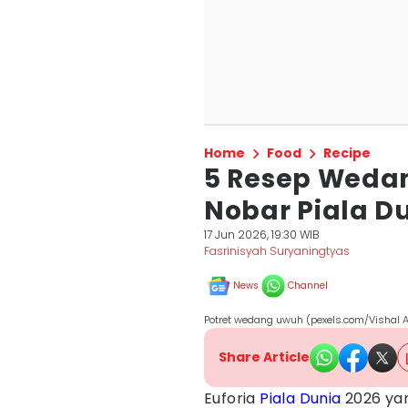
Home
Food
Recipe
5 Resep Weda
Nobar Piala D
17 Jun 2026, 19:30 WIB
Fasrinisyah Suryaningtyas
News
Channel
Potret wedang uwuh (pexels.com/Vishal A
Share Article
Euforia
Piala Dunia
2026 yan