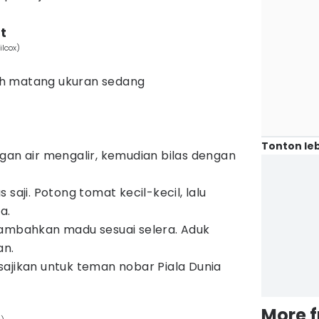
t
ilcox)
h matang ukuran sedang
Tonton leb
gan air mengalir, kemudian bilas dengan
 saji. Potong tomat kecil-kecil, lalu
a.
tambahkan madu sesuai selera. Aduk
an.
ajikan untuk teman nobar Piala Dunia
More 