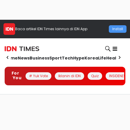
Baca artikel
IDN Times
lainnya di IDN App
Install
Home
News
Business
Sport
Tech
Hype
Korea
Life
Health
Aut
For
# Yuk Vote
Iklanin di IDN
Quiz
INSIDENESIA
You