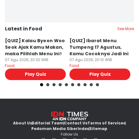
Latest in Food
See More
[QUIZ] Kalau Byeon Woo
[QUIZ] Ibarat Menu
R
Seok Ajak Kamu Makan,
Tumpeng 17 Agustus,
Bu
maka Pilihlah Menu Ini!
Kamu Cocoknya Jadi Ini
L
07 Agu 2026, 20:30 WIB
07 Agu 2026, 20:10 WIB
M
07
Food
Food
Fo
Play Quiz
Play Quiz
About Us
Editorial Team
Contact Us
Terms of Services
Pedoman Media Siber
Index
Sitemap
Follow Us