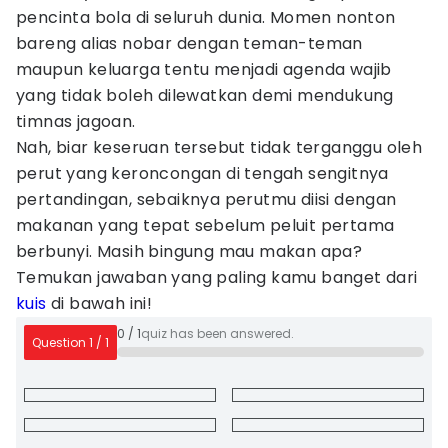
pencinta bola di seluruh dunia. Momen nonton
bareng alias nobar dengan teman-teman
maupun keluarga tentu menjadi agenda wajib
yang tidak boleh dilewatkan demi mendukung
timnas jagoan.
Nah, biar keseruan tersebut tidak terganggu oleh
perut yang keroncongan di tengah sengitnya
pertandingan, sebaiknya perutmu diisi dengan
makanan yang tepat sebelum peluit pertama
berbunyi. Masih bingung mau makan apa?
Temukan jawaban yang paling kamu banget dari
kuis
di bawah ini!
0
/
1
quiz has been answered.
Question
1
/
1