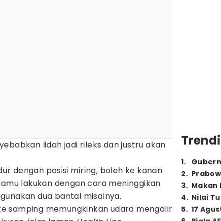
Trendi
ebabkan lidah jadi rileks dan justru akan
1
.
Gubern
idur dengan posisi miring, boleh ke kanan
2
.
Prabow
isa kamu lakukan dengan cara meninggikan
3
.
Makan B
gunakan dua bantal misalnya.
4
.
Nilai T
ke samping memungkinkan udara mengalir
5
.
17 Agus