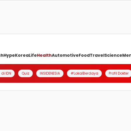
ch
Hype
Korea
Life
Health
Automotive
Food
Travel
Science
Me
 di IDN
Quiz
INSIDENESIA
#LokalBerdaya
Profil Dokter