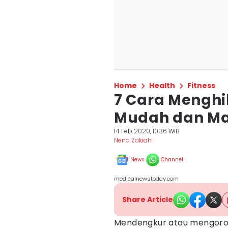
Home
Health
Fitness
7 Cara Mengh
Mudah dan Ma
14 Feb 2020, 10:36 WIB
Nena Zakiah
News
Channel
medicalnewstoday.com
Share Article
Mendengkur atau mengorok 