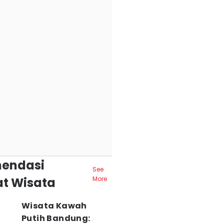
endasi
See
t Wisata
More
Wisata Kawah
Putih Bandung: