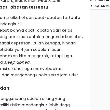
kuran, jelas laman
Health Line
.
6
.
Piala A
7
.
GIIAS 2
 obat-obatan tertentu
msi alkohol dan obat-obatan tertentu
endengkur?
but bahwa obat-obatan dari kelas
ang bertujuan untuk mengendurkan otot,
ebagai depresan. Itulah kenapa, hindari
etidaknya 4 jam sebelum tidur.
babkan kita mengorok, tetapi juga
na
sleep apnea.
umsi alkohol juga menyebabkan
r dan mengganggu pola serta jam tidur
adan
 mengguncang adalah orang yang
liki risiko mendengkur lebih tinggi