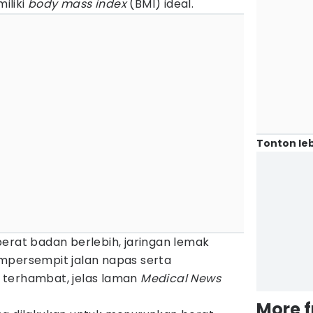
iliki
body mass index
(BMI) ideal.
Tonton leb
erat badan berlebih, jaringan lemak
mpersempit jalan napas serta
 terhambat, jelas laman
Medical News
More 