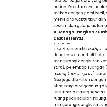
Ada berbagai cara yang bi
badan. Di antaranya adala
makan dengan porsi kecil, 
menjelang waktu tidur da
sodium dan gula, jelas lam
4. Menghilangkan sum
alat tertentu
youtube.com
Jika kita memiliki
budget
l
dana untuk membeli bebe
mengurangi dengkuran ketik
strip
), pelembap ruangan 
hidung (
nasal spray
), sar
Bisa juga dilakukan denga
obat yang mengandung hor
Untuk strip hidung sendi
ruang pada saluran hidung
mengurangi dengkuran, u