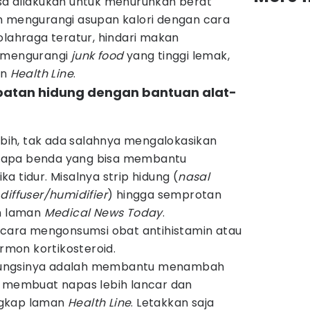
sa dilakukan untuk menurunkan berat
h mengurangi asupan kalori dengan cara
olahraga teratur, hindari makan
n mengurangi
junk food
yang tinggi lemak,
an
Health Line
.
batan hidung dengan bantuan alat-
ebih, tak ada salahnya mengalokasikan
rapa benda yang bisa membantu
a tidur. Misalnya strip hidung (
nasal
(
diffuser/humidifier
) hingga semprotan
an laman
Medical
News Today
.
n cara mengonsumsi obat antihistamin atau
mon kortikosteroid.
ri fungsinya adalah membantu menambah
, membuat napas lebih lancar dan
ngkap laman
Health Line
. Letakkan saja