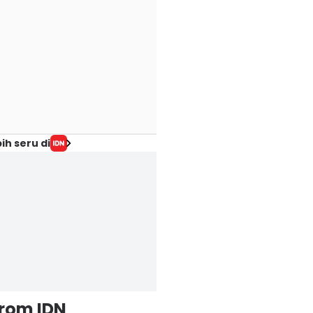
ih seru di
from IDN