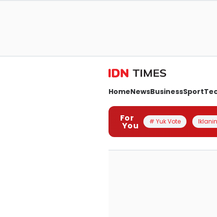
Home
News
Business
Sport
Te
For
# Yuk Vote
Iklanin
You