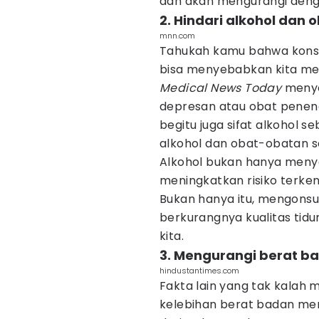
dan akan mengurangi deng
2. Hindari alkohol dan
mnn.com
Tahukah kamu bahwa konsu
bisa menyebabkan kita m
Medical News Today
menye
depresan atau obat penen
begitu juga sifat alkohol s
alkohol dan obat-obatan s
Alkohol bukan hanya menye
meningkatkan risiko terke
Bukan hanya itu, mengons
berkurangnya kualitas tidu
kita.
3. Mengurangi berat b
hindustantimes.com
Fakta lain yang tak kalah
kelebihan berat badan memi