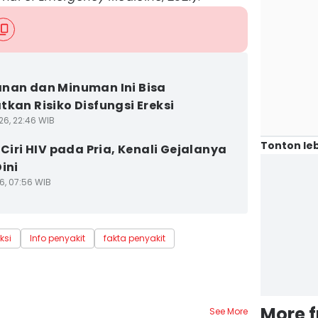
nan dan Minuman Ini Bisa
tkan Risiko Disfungsi Ereksi
26, 22:46 WIB
Tonton leb
-Ciri HIV pada Pria, Kenali Gejalanya
ini
6, 07:56 WIB
ksi
Info penyakit
fakta penyakit
More 
See More