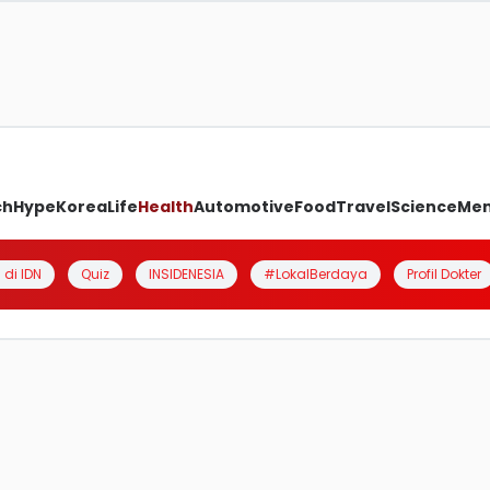
ch
Hype
Korea
Life
Health
Automotive
Food
Travel
Science
Me
 di IDN
Quiz
INSIDENESIA
#LokalBerdaya
Profil Dokter