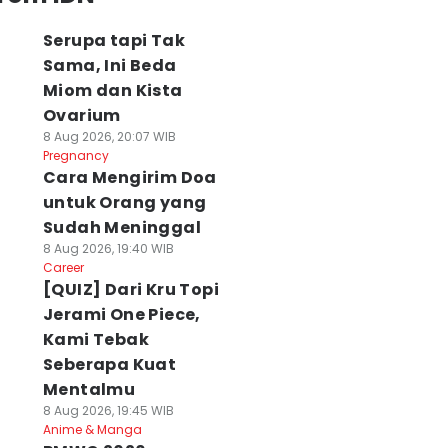
enapa Ada Orang
[QUIZ] Dari
Apa Perbedaan
Serupa tapi Tak
ang Progres
Aktivitas
Ketakutan Biasa
Sama, Ini Beda
arinya Cepat, Ada
Harianmu, Plank
dengan Fobia?
Miom dan Kista
ang Tidak?
atau Push Up yang
Jangan Salah
Ovarium
 Agu 2026, 17:06 WIB
Cocok Buatmu?
Kaprah
alth
8 Aug 2026, 20:07 WIB
08 Agu 2026, 16:55 WIB
08 Agu 2026, 16:24 WI
Pregnancy
Health
Health
Cara Mengirim Doa
Play Quiz
untuk Orang yang
Sudah Meninggal
8 Aug 2026, 19:40 WIB
Career
[QUIZ] Dari Kru Topi
Jerami One Piece,
Kami Tebak
Seberapa Kuat
Mentalmu
8 Aug 2026, 19:45 WIB
Anime & Manga