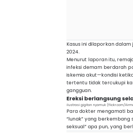
Kasus ini dilaporkan dalam 
2024.
Menurut laporan itu, remaj
infeksi demam berdarah pa
iskemia akut—kondisi ketik
tertentu tidak tercukupi 
gangguan.
Ereksi berlangsung sel
ilustrasi gigitan nyamuk (flickr.com/Ai
Para dokter mengamati ba
“lunak” yang berkembang 
seksual” apa pun, yang ber