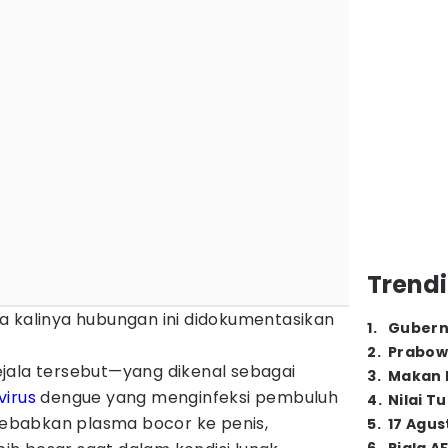
Trendi
a kalinya hubungan ini didokumentasikan
1
.
Gubern
2
.
Prabow
jala tersebut—yang dikenal sebagai
3
.
Makan B
virus
dengue yang menginfeksi pembuluh
4
.
Nilai T
nyebabkan plasma bocor ke penis,
5
.
17 Agus