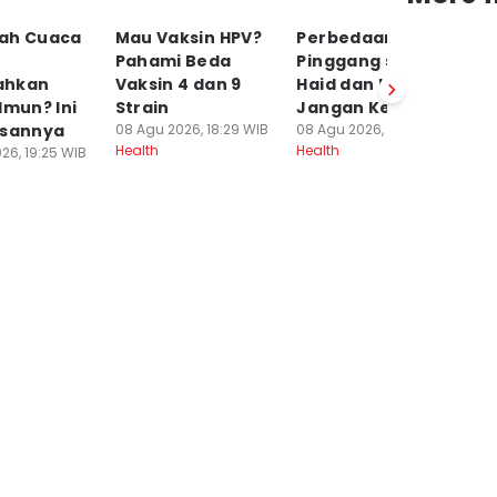
ah Cuaca
Mau Vaksin HPV?
Perbedaan Sakit
K
Pahami Beda
Pinggang saat
y
ahkan
Vaksin 4 dan 9
Haid dan Hamil,
L
Imun? Ini
Strain
Jangan Keliru!
y
asannya
08 Agu 2026, 18:29 WIB
08 Agu 2026, 18:24 WIB
08
Health
Health
He
26, 19:25 WIB