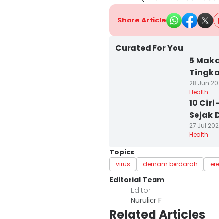
Share Article
Curated For You
5 Maka
Tingka
28 Jun 20
Health
10 Ciri
Sejak D
27 Jul 202
Health
Topics
virus
demam berdarah
ere
Editorial Team
Editor
Nuruliar F
Related Articles