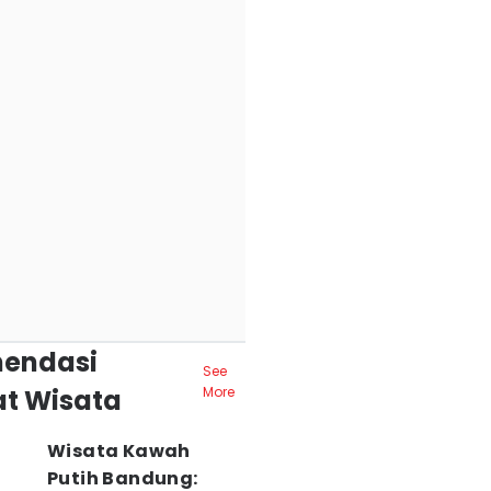
endasi
See
t Wisata
More
Wisata Kawah
Putih Bandung: