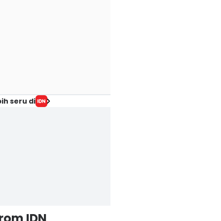
ih seru di
from IDN