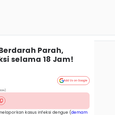
erdarah Parah,
ksi selama 18 Jam!
Add Us on Google
zoix)
 melaporkan kasus infeksi dengue (
demam