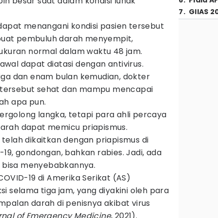
h besar saat dalam kondisi lunak
6
.
Piala A
7
.
GIIAS 2
 dapat menangani kondisi pasien tersebut
uat pembuluh darah menyempit,
 ukuran normal dalam waktu 48 jam.
 awal dapat diatasi dengan antivirus.
iga dan enam bulan kemudian, dokter
tersebut sehat dan mampu mencapai
ah apa pun.
tergolong langka, tetapi para ahli percaya
arah dapat memicu priapismus.
us telah dikaitkan dengan priapismus di
19, gondongan, bahkan rabies. Jadi, ada
ga bisa menyebabkannya.
COVID-19 di Amerika Serikat (AS)
i selama tiga jam, yang diyakini oleh para
palan darah di penisnya akibat virus
rnal of Emergency Medicine
, 2021).