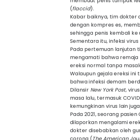
membuat penis tampak lebi
(
flaccid
).
Kabar baiknya, tim dokter
dengan kompres es, memb
sehingga penis kembali ke
Sementara itu, infeksi virus
Pada pertemuan lanjutan t
mengamati bahwa remaja 
ereksi normal tanpa masal
Walaupun gejala ereksi ini 
bahwa infeksi demam berd
Dilansir
New York Post
, vir
masa lalu, termasuk COVID-
kemungkinan virus lain ju
Pada 2021, seorang pasien 
dilaporkan mengalami ereks
dokter disebabkan oleh gum
corona (
The American Jou