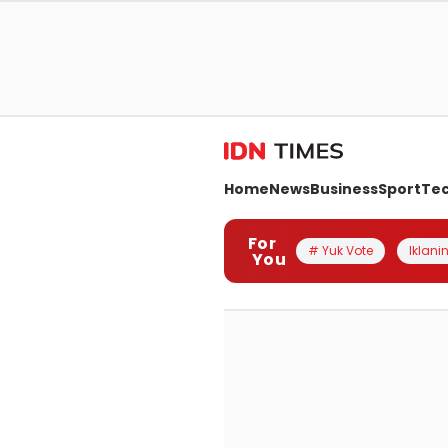
Home
News
Business
Sport
Te
For
# Yuk Vote
Iklanin
You