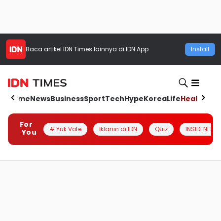
Baca artikel
IDN Times
lainnya di IDN App
Install
Home
News
Business
Sport
Tech
Hype
Korea
Life
Health
Aut
For
# Yuk Vote
Iklanin di IDN
Quiz
INSIDENESIA
You