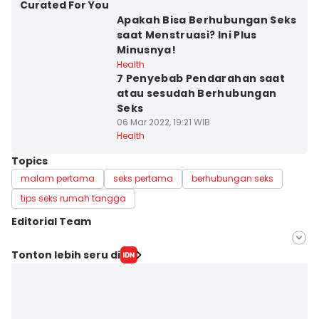
Curated For You
Apakah Bisa Berhubungan Seks
saat Menstruasi? Ini Plus
Minusnya!
Health
7 Penyebab Pendarahan saat
atau sesudah Berhubungan
Seks
06 Mar 2022, 19:21 WIB
Health
Topics
malam pertama
seks pertama
berhubungan seks
tips seks rumah tangga
Editorial Team
Editor
Tonton lebih seru di
Bayu D. Wicaksono
Editor
Nena Zakiah