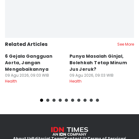
Related Articles
See More
6 Gejala Gangguan
Punya Masalah Ginjal,
Tu
Aorta, Jangan
Bolehkah Tetap Minum
D
Mengabaikannya
Jus Jeruk?
09
He
09 Agu 2026, 09:03 WIB
09 Agu 2026, 09:03 WIB
Health
Health
About Us
Editorial Team
Contact Us
Terms of Services