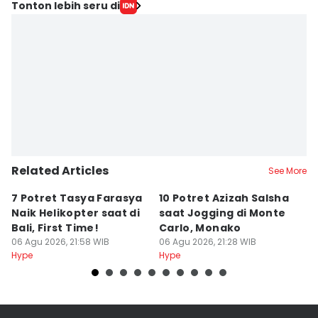
Tonton lebih seru di
Related Articles
See More
7 Potret Tasya Farasya
10 Potret Azizah Salsha
1
Naik Helikopter saat di
saat Jogging di Monte
L
Bali, First Time!
Carlo, Monako
S
06 Agu 2026, 21:58 WIB
06 Agu 2026, 21:28 WIB
06
Hype
Hype
Hy