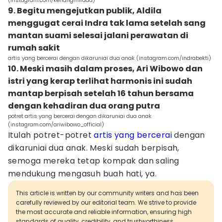
(instagram.com/kenangmirdad)
9. Begitu mengejutkan publik, Aldila
menggugat cerai Indra tak lama setelah sang
mantan suami selesai jalani perawatan di
rumah sakit
artis yang bercerai dengan dikaruniai dua anak (instagram.com/indrabekti)
10. Meski masih dalam proses, Ari Wibowo dan
istri yang kerap terlihat harmonis ini sudah
mantap berpisah setelah 16 tahun bersama
dengan kehadiran dua orang putra
potret artis yang bercerai dengan dikaruniai dua anak
(instagram.com/ariwibowo_official)
Itulah potret-potret
artis yang bercerai
dengan
dikaruniai dua anak. Meski sudah berpisah,
semoga mereka tetap kompak dan saling
mendukung mengasuh buah hati, ya.
This article is written by our community writers and has been
carefully reviewed by our editorial team. We strive to provide
the most accurate and reliable information, ensuring high
standards of quality, credibility, and trustworthiness.