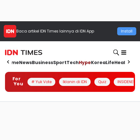
Baca artikel
IDN Times
lainnya di IDN App
Install
Home
News
Business
Sport
Tech
Hype
Korea
Life
Health
Aut
For
# Yuk Vote
Iklanin di IDN
Quiz
INSIDENESIA
You