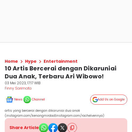
Home
Hype
Entertainment
10 Artis Bercerai dengan Dikaruniai
Dua Anak, Terbaru Ari Wibowo!
03 Mei 2023, 17:17 WIB
Finny Sarimata
News
Channel
Add Us on Google
artis yang bercerai dengan dikaruniai dua anak
(instagram.com/kenangmirdad|instagram.com/rachelvennya)
Share Article