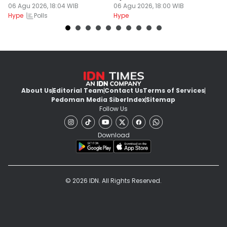
06 Agu 2026, 18:04 WIB
Terbahak-bahak
06 Agu 2026, 18:00 WIB
B
06
Polls
Hype
Hype
Hy
About Us
Editorial Team
Contact Us
Terms of Services
Pedoman Media Siber
Index
Sitemap
Follow Us
Download
© 2026 IDN. All Rights Reserved.