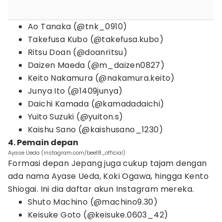
Ao Tanaka (@tnk_0910)
Takefusa Kubo (@takefusa.kubo)
Ritsu Doan (@doanritsu)
Daizen Maeda (@m_daizen0827)
Keito Nakamura (@nakamura.keito)
Junya Ito (@1409junya)
Daichi Kamada (@kamadadaichi)
Yuito Suzuki (@yuiton.s)
Kaishu Sano (@kaishusano_1230)
4. Pemain depan
Ayase Ueda (instagram.com/bee18_official)
Formasi depan Jepang juga cukup tajam dengan
ada nama Ayase Ueda, Koki Ogawa, hingga Kento
Shiogai. Ini dia daftar akun Instagram mereka.
Shuto Machino (@machino9.30)
Keisuke Goto (@keisuke.0603_42)