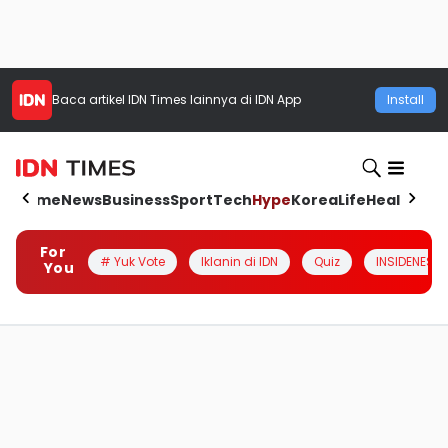
Baca artikel
IDN Times
lainnya di IDN App
Install
Home
News
Business
Sport
Tech
Hype
Korea
Life
Health
Aut
For
# Yuk Vote
Iklanin di IDN
Quiz
INSIDENESIA
You