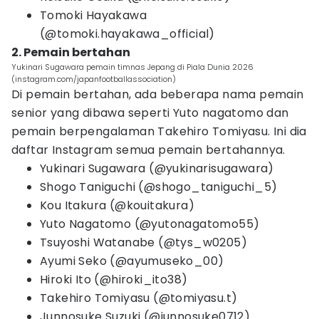
Tomoki Hayakawa
(@tomoki.hayakawa_official)
2. Pemain bertahan
Yukinari Sugawara pemain timnas Jepang di Piala Dunia 2026
(instagram.com/japanfootballassociation)
Di pemain bertahan, ada beberapa nama pemain
senior yang dibawa seperti Yuto nagatomo dan
pemain berpengalaman Takehiro Tomiyasu. Ini dia
daftar Instagram semua pemain bertahannya.
Yukinari Sugawara (@yukinarisugawara)
Shogo Taniguchi (@shogo_taniguchi_5)
Kou Itakura (@kouitakura)
Yuto Nagatomo (@yutonagatomo55)
Tsuyoshi Watanabe (@tys_w0205)
Ayumi Seko (@ayumuseko_00)
Hiroki Ito (@hiroki_ito38)
Takehiro Tomiyasu (@tomiyasu.t)
Junnosuke Suzuki (@junnosuke0712)