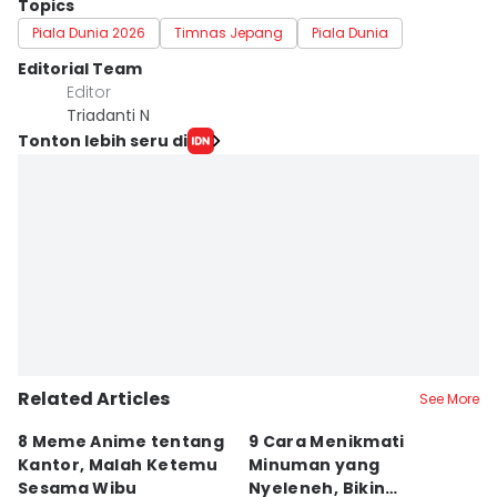
Topics
Piala Dunia 2026
Timnas Jepang
Piala Dunia
Editorial Team
Editor
Triadanti N
Tonton lebih seru di
Related Articles
See More
8 Meme Anime tentang
9 Cara Menikmati
I
Kantor, Malah Ketemu
Minuman yang
H
Sesama Wibu
Nyeleneh, Bikin
M