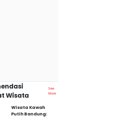
endasi
See
t Wisata
More
Wisata Kawah
Putih Bandung: