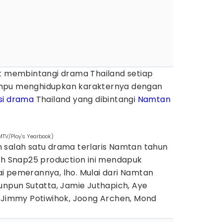
et membintangi drama Thailand setiap
ampu menghidupkan karakternya dengan
i drama
Thailand yang dibintangi
Namtan
MTV/Ploy's Yearbook)
salah satu drama terlaris Namtan tahun
leh Snap25 production ini mendapuk
i pemerannya, lho. Mulai dari Namtan
unpun Sutatta, Jamie Juthapich, Aye
, Jimmy Potiwihok, Joong Archen, Mond