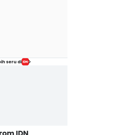
ih seru di
from IDN