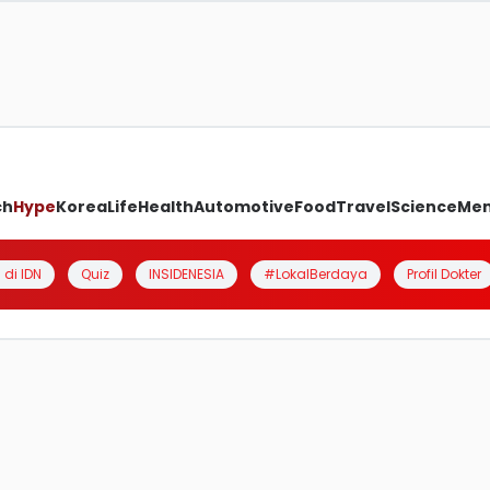
ch
Hype
Korea
Life
Health
Automotive
Food
Travel
Science
Me
 di IDN
Quiz
INSIDENESIA
#LokalBerdaya
Profil Dokter