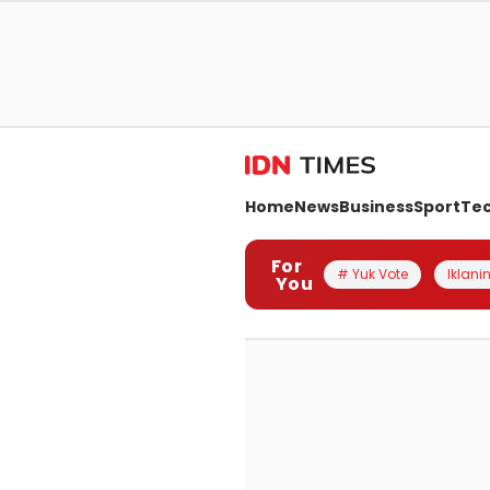
Home
News
Business
Sport
Te
For
# Yuk Vote
Iklanin
You