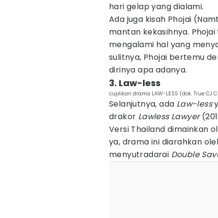
hari gelap yang dialami.
Ada juga kisah Phojai (N
mantan kekasihnya. Phojai
mengalami hal yang menyaki
sulitnya, Phojai bertemu 
dirinya apa adanya.
3. Law-less
cuplikan drama LAW-LESS (dok. True CJ 
Selanjutnya, ada
Law-less
drakor
Lawless Lawyer
(201
Versi Thailand dimainkan 
ya, drama ini diarahkan o
menyutradarai
Double Sa