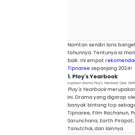
Namtan sendiri laris bang
tahunnya. Tentunya ia m
baik. Ini empat
rekomendas
Tipnaree
sepanjang 2024!
1. Ploy's Yearbook
cuplikan drama Ploy's Yearbook (dok. GM
Ploy's Yearbook
merupakan 
ini. Drama yang digarap o
banyak bintang top sebaga
Tipnaree, Film Rachanun, P
Sarunchana, Earth Pirapat
Tanutchai, dan lainnya.