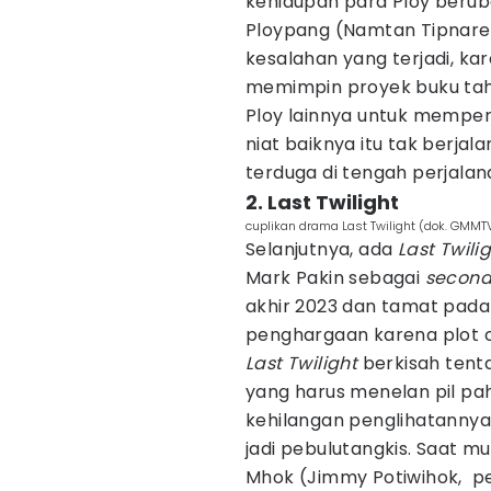
kehidupan para Ploy berub
Ploypang (Namtan Tipnare
kesalahan yang terjadi, ka
memimpin proyek buku tah
Ploy lainnya untuk memper
niat baiknya itu tak berja
terduga di tengah perjala
2. Last Twilight
cuplikan drama Last Twilight (dok. GMMTV
Selanjutnya, ada
Last Twili
Mark Pakin sebagai
second
akhir 2023 dan tamat pada
penghargaan karena plot c
Last Twilight
berkisah tent
yang harus menelan pil pah
kehilangan penglihatanny
jadi pebulutangkis. Saat 
Mhok (Jimmy Potiwihok, 