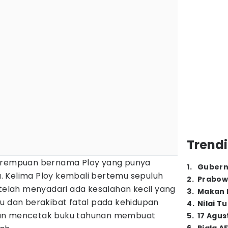
Trendi
perempuan bernama Ploy yang punya
1
.
Gubern
 Kelima Ploy kembali bertemu sepuluh
2
.
Prabow
etelah menyadari ada kesalahan kecil yang
3
.
Makan B
lu dan berakibat fatal pada kehidupan
4
.
Nilai T
han mencetak buku tahunan membuat
5
.
17 Agus