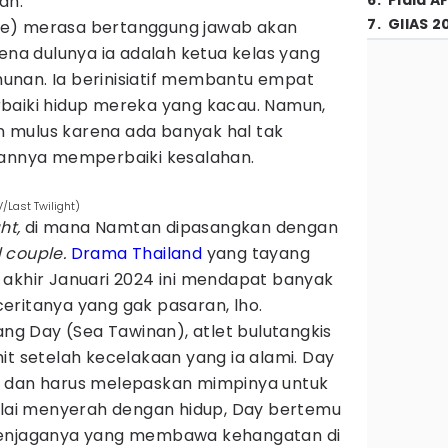
ah.
6
.
Piala A
7
.
GIIAS 2
e) merasa bertanggung jawab akan
rena dulunya ia adalah ketua kelas yang
unan. Ia berinisiatif membantu empat
baiki hidup mereka yang kacau. Namun,
lan mulus karena ada banyak hal tak
nannya memperbaiki kesalahan.
/Last Twilight)
ght,
di mana Namtan dipasangkan dengan
 couple.
Drama Thailand
yang tayang
 akhir Januari 2024 ini mendapat banyak
eritanya yang gak pasaran, lho.
ang Day (Sea Tawinan), atlet bulutangkis
it setelah kecelakaan yang ia alami. Day
a dan harus melepaskan mimpinya untuk
mulai menyerah dengan hidup, Day bertemu
penjaganya yang membawa kehangatan di