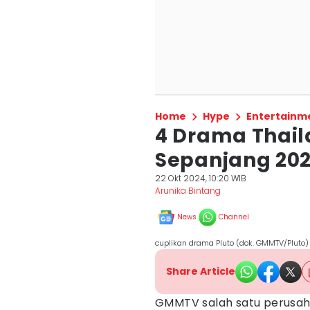
Home
Hype
Entertainm
4 Drama Thai
Sepanjang 202
22 Okt 2024, 10:20 WIB
Arunika Bintang
News
Channel
cuplikan drama Pluto (dok. GMMTV/Pluto)
Share Article
GMMTV salah satu perusaha