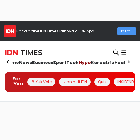
Baca artikel
IDN Times
lainnya di IDN App
Install
Home
News
Business
Sport
Tech
Hype
Korea
Life
Health
Aut
For
# Yuk Vote
Iklanin di IDN
Quiz
INSIDENESIA
You