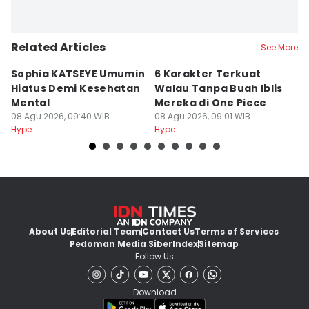
Related Articles
See More
Sophia KATSEYE Umumin
6 Karakter Terkuat
9
Hiatus Demi Kesehatan
Walau Tanpa Buah Iblis
s
Mental
Mereka di One Piece
Li
08 Agu 2026, 09:40 WIB
08 Agu 2026, 09:01 WIB
08
Hype
Hype
Hy
About Us
Editorial Team
Contact Us
Terms of Services
Pedoman Media Siber
Index
Sitemap
Follow Us
Download