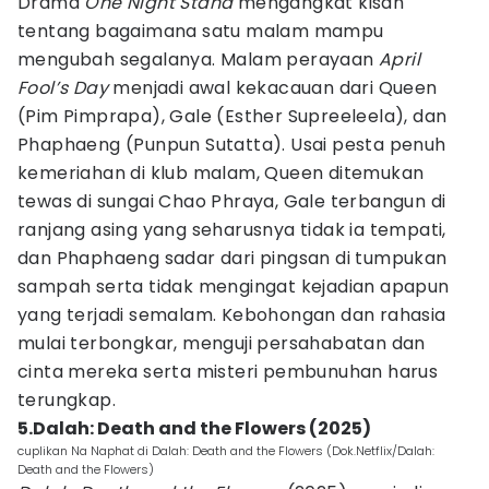
Drama
One Night Stand
mengangkat kisah
tentang bagaimana satu malam mampu
mengubah segalanya. Malam perayaan
April
Fool’s Day
menjadi awal kekacauan dari Queen
(Pim Pimprapa), Gale (Esther Supreeleela), dan
Phaphaeng (Punpun Sutatta). Usai pesta penuh
kemeriahan di klub malam, Queen ditemukan
tewas di sungai Chao Phraya, Gale terbangun di
ranjang asing yang seharusnya tidak ia tempati,
dan Phaphaeng sadar dari pingsan di tumpukan
sampah serta tidak mengingat kejadian apapun
yang terjadi semalam. Kebohongan dan rahasia
mulai terbongkar, menguji persahabatan dan
cinta mereka serta misteri pembunuhan harus
terungkap.
5.Dalah: Death and the Flowers (2025)
cuplikan Na Naphat di Dalah: Death and the Flowers (Dok.Netflix/Dalah:
Death and the Flowers)