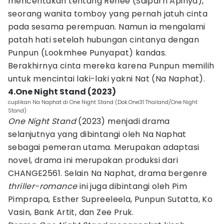
menceritakan tentang Renee (Saiparn Apinya),
seorang wanita tomboy yang pernah jatuh cinta
pada sesama perempuan. Namun ia mengalami
patah hati setelah hubungan cintanya dengan
Punpun (Lookmhee Punyapat) kandas.
Berakhirnya cinta mereka karena Punpun memilih
untuk mencintai laki-laki yakni Nat (Na Naphat).
4.One Night Stand (2023)
cuplikan Na Naphat di One Night Stand (Dok.One31 Thailand/One Night
Stand)
One Night Stand
(2023) menjadi drama
selanjutnya yang dibintangi oleh Na Naphat
sebagai pemeran utama. Merupakan adaptasi
novel, drama ini merupakan produksi dari
CHANGE2561. Selain Na Naphat, drama bergenre
thriller-romance
ini juga dibintangi oleh Pim
Pimprapa, Esther Supreeleela, Punpun Sutatta, Ko
Vasin, Bank Artit, dan Zee Pruk.