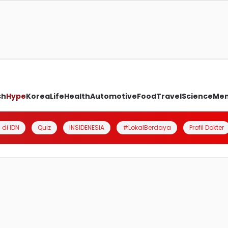
ch
Hype
Korea
Life
Health
Automotive
Food
Travel
Science
Me
 di IDN
Quiz
INSIDENESIA
#LokalBerdaya
Profil Dokter