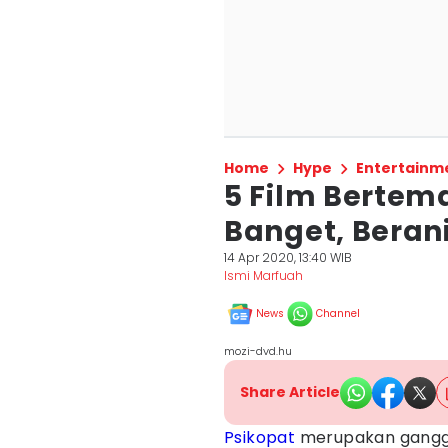
Home
Hype
Entertainm
5 Film Bertema
Banget, Beran
14 Apr 2020, 13:40 WIB
Ismi Marfuah
News
Channel
mozi-dvd.hu
Share Article
Psikopat
merupakan ganggu