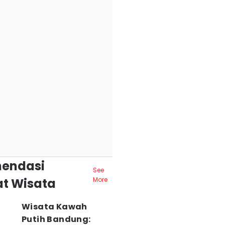
endasi
See
t Wisata
More
Wisata Kawah
Putih Bandung: