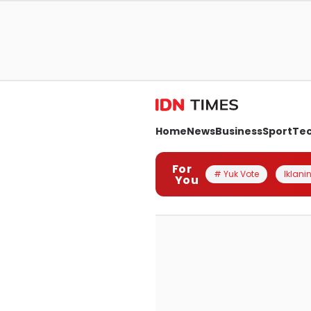
Home
News
Business
Sport
Te
For
# Yuk Vote
Iklanin
You