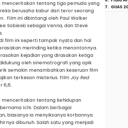
6
.
Piala A
2001 menceritakan tentang tiga pemuda yang
7
.
GIIAS 2
reka berusaha kabur dari teror seorang
. Film ini dibintangi oleh Paul Walker
ee Sobieski sebagai Venna, dan Steve
s.
i film ini seperti tampak nyata dan hal
rasakan merinding ketika menontonnya.
rasakan kejadian yang dirasakan ketiga
idukung oleh sinematrografi yang apik
narik semakin menambahkan keseruan film
ajikan terkesan misterius. Film
Joy Red
 6,6.
2001 menceritakan tentang kehidupan
bernama Ichi. Dalam berbagai
an, biasanya ia menyiksanya korbannya
hirnya dibunuh. Salah satu yang menjadi