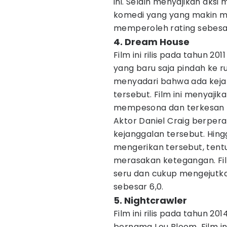
ini. Selain menyajikan aksi
komedi yang yang makin 
memperoleh rating sebesar
4. Dream House
Film ini rilis pada tahun 2
yang baru saja pindah ke 
menyadari bahwa ada keja
tersebut. Film ini menyajik
mempesona dan terkesan
Aktor Daniel Craig berpe
kejanggalan tersebut. Hing
mengerikan tersebut, tentun
merasakan ketegangan. Film
seru dan cukup mengejutka
sebesar 6,0.
5. Nightcrawler
Film ini rilis pada tahun 
bernama Lou Bloom. Film in