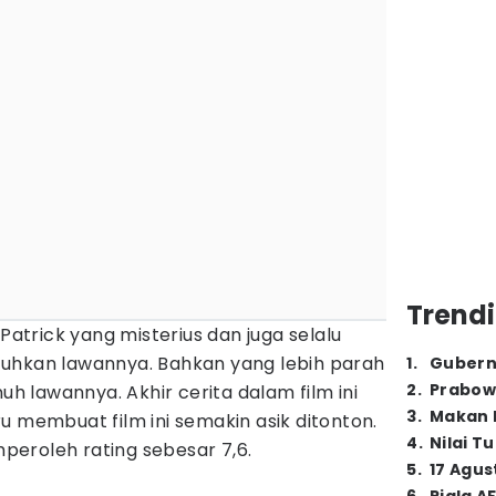
Trendi
 Patrick yang misterius dan juga selalu
uhkan lawannya. Bahkan yang lebih parah
1
.
Gubern
2
.
Prabow
 lawannya. Akhir cerita dalam film ini
3
.
Makan B
u membuat film ini semakin asik ditonton.
4
.
Nilai T
eroleh rating sebesar 7,6.
5
.
17 Agus