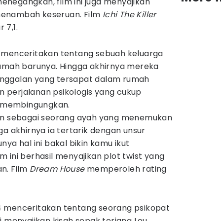
 menegangkan, film ini juga menyajikan
menambah keseruan. Film
Ichi The Killer
 7,1.
011 menceritakan tentang sebuah keluarga
rumah barunya. Hingga akhirnya mereka
nggalan yang tersapat dalam rumah
an perjalanan psikologis yang cukup
 membingungkan.
ran sebagai seorang ayah yang menemukan
ga akhirnya ia tertarik dengan unsur
ya hal ini bakal bikin kamu ikut
 ini berhasil menyajikan plot twist yang
n. Film
Dream House
memperoleh rating
2014 menceritakan tentang seorang psikopat
i menyajikan kisah sepak terjang Lou