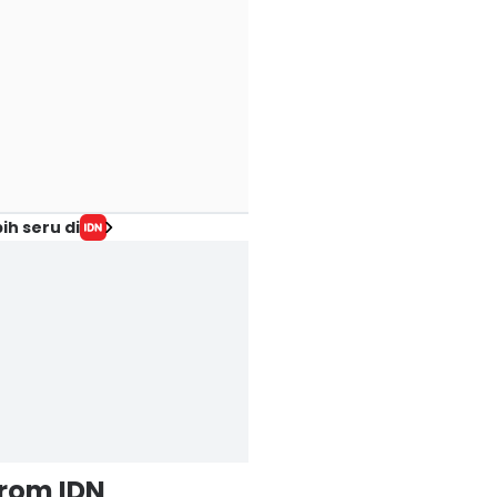
ih seru di
from IDN