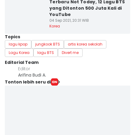
Terbaru Not Today, 12 Lagu BTS
yang Ditonton 500 Juta Kali di
YouTube
04 Sep 2021, 20:31 WIB
Korea
Topics
lagu kpop
jungkook BTS
artis korea sekolah
Lagu Korea
lagu BTS
Divert me
Editorial Team
Editor
Arifina Budi A.
Tonton lebih seru di