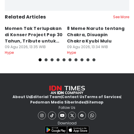
Related Articles
See More
Momen Tak Terlupakan
8 Meme Naruto tentang
L
di Konser Project Pop 30
Chakra, Disuapin
Z
Tahun, Tribute untuk
Chakra Kyubi Mulu
A
Oon
09 Agu 2026, 13:35 WIB
09 Agu 2026, 13:34 WIB
09
Hype
Hype
Hy
About Us
Editorial Team
Contact Us
Terms of Services
Pedoman Media Siber
Index
Sitemap
Follow Us
Download