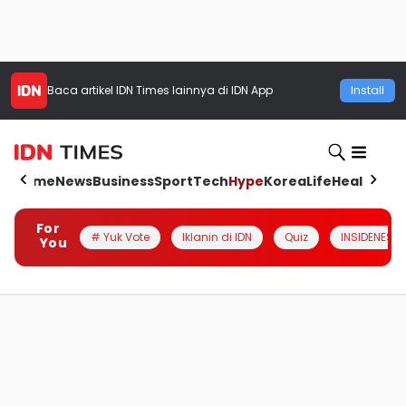
Baca artikel
IDN Times
lainnya di IDN App
Install
Home
News
Business
Sport
Tech
Hype
Korea
Life
Health
Aut
For
# Yuk Vote
Iklanin di IDN
Quiz
INSIDENESIA
You