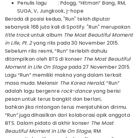
Penulis lagu : Pdogg, “Hitman” Bang, RM,
SUGA, V, Jungkook, j-hope
Berada di posisi kedua, "Run" telah diputar
sebanyak 168 juta kali di Spotify. "Run" merupakan
title track
untuk album
The Most Beautiful Moment
in Life, Pt. 2
yang rilis pada 30 November 2015.
Sebelum rilis resmi, “Run” terlebih dahulu
ditampilkan oleh BTS di konser
The Most Beautiful
Moment in Life On Stage
pada 27 November 2015.
Lagu “Run” memiliki makna yang dalam terkait
masa muda. Melansir
The Korea Herald
, “Run”
adalah lagu bergenre
r
ock-dance
yang berisi
pesan untuk terus bangkit dan berlari,
bahkan jika rintangan terus menjatuhkan dirimu.
“Run” juga dihasilkan dari kolaborasi apik anggota
BTS. Dalam pidato di akhir konser
The Most
Beautiful Moment in Life On Stage
, RM