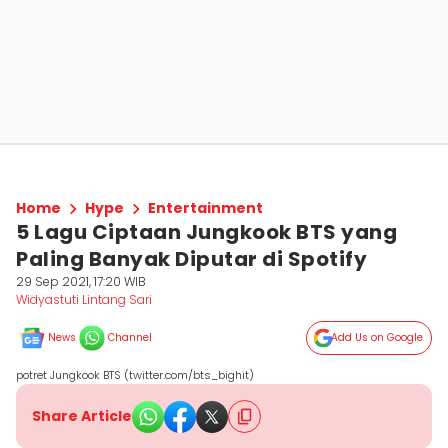
Home
Hype
Entertainment
5 Lagu Ciptaan Jungkook BTS yang
Paling Banyak Diputar di Spotify
29 Sep 2021, 17:20 WIB
Widyastuti Lintang Sari
News
Channel
Add Us on Google
potret Jungkook BTS (twitter.com/bts_bighit)
Share Article