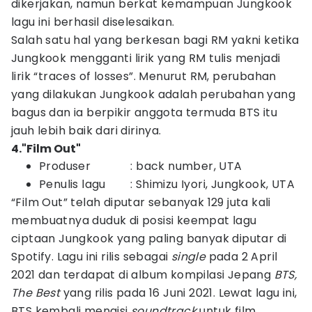
dikerjakan, namun berkat kemampuan Jungkook
lagu ini berhasil diselesaikan.
Salah satu hal yang berkesan bagi RM yakni ketika
Jungkook mengganti lirik yang RM tulis menjadi
lirik “traces of losses”. Menurut RM, perubahan
yang dilakukan Jungkook adalah perubahan yang
bagus dan ia berpikir anggota termuda BTS itu
jauh lebih baik dari dirinya.
4."Film Out"
Produser : back number, UTA
Penulis lagu : Shimizu Iyori, Jungkook, UTA
“Film Out” telah diputar sebanyak 129 juta kali
membuatnya duduk di posisi keempat lagu
ciptaan Jungkook yang paling banyak diputar di
Spotify. Lagu ini rilis sebagai
single
pada 2 April
2021 dan terdapat di album kompilasi Jepang
BTS,
The Best
yang rilis pada 16 Juni 2021. Lewat lagu ini,
BTS kembali mengisi
soundtrack
untuk film