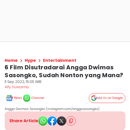
Home
Hype
Entertainment
6 Film Disutradarai Angga Dwimas
Sasongko, Sudah Nonton yang Mana?
11 Sep 2022, 15:05 WIB
Alfy Suwaima
News
Channel
Add Us on Google
Angga Dwimas Sasongko (instagram.com/anggasasongko)
Share Article