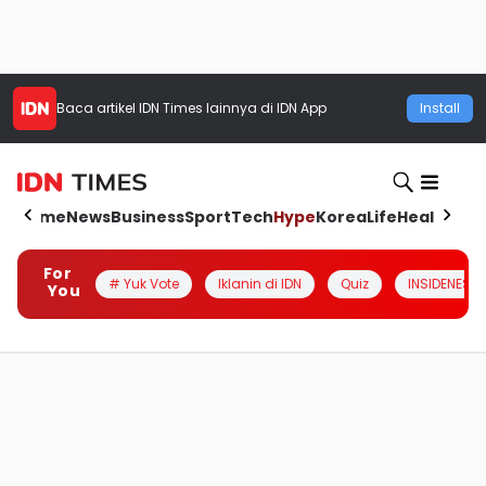
Baca artikel
IDN Times
lainnya di IDN App
Install
Home
News
Business
Sport
Tech
Hype
Korea
Life
Health
Aut
For
# Yuk Vote
Iklanin di IDN
Quiz
INSIDENESIA
You