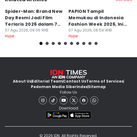
Spider-Man: Brand New
PAPION Tampil
5 
Day Resmi Jadi Film
Memukau di Indonesia
p
Terlaris 2026 dalam 7
Fashion Week 2026, Ini
E
Hari
07 Agu 2026, 09:06 WIB
Ceritanya
07 Agu 2026, 08:59 WIB
K
07
Hype
Hype
Hy
About Us
Editorial Team
Contact Us
Terms of Services
Pedoman Media Siber
Index
Sitemap
Follow Us
Download
© 2026 IDN. All Rights Reserved.