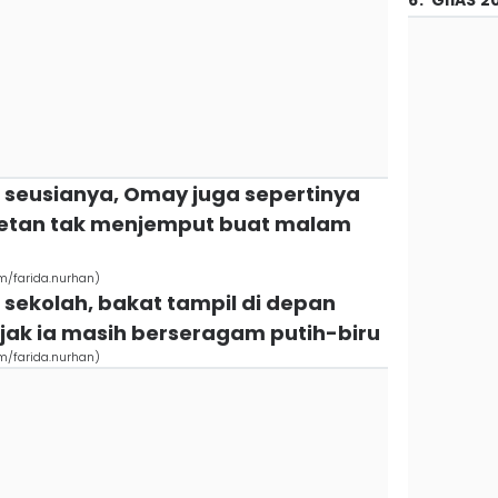
6
.
GIIAS 2
 seusianya, Omay juga sepertinya
betan tak menjemput buat malam
om/farida.nurhan)
n sekolah, bakat tampil di depan
sejak ia masih berseragam putih-biru
om/farida.nurhan)