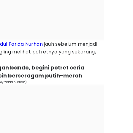
adul
Farida Nurhan
jauh sebelum menjadi
ling melihat potretnya yang sekarang,
gan bando, begini potret ceria
sih berseragam putih-merah
om/farida.nurhan)