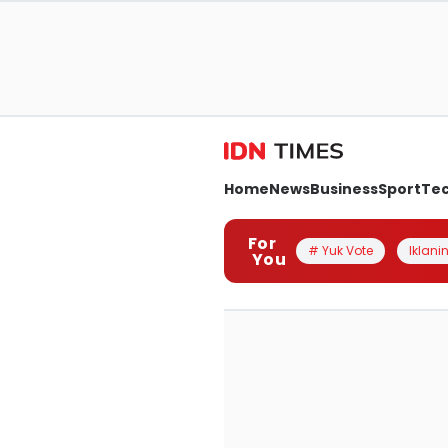
Home
News
Business
Sport
Te
For
# Yuk Vote
Iklanin
You