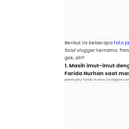
Berikut ini beberapa
foto j
food vlogger
ternama. Pang
gak, sih?
1. Masih imut-imut den
Farida Nurhan saat ma
potret jadul Farida Nurhan (instagram.c