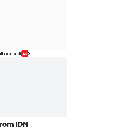
ih seru di
from IDN