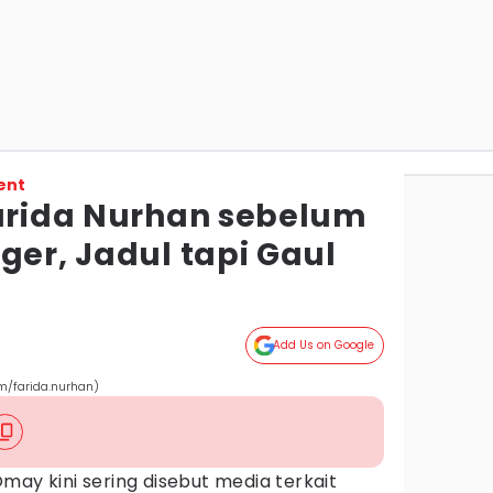
ent
Farida Nurhan sebelum
ger, Jadul tapi Gaul
Add Us on Google
om/farida.nurhan)
Omay kini sering disebut media terkait