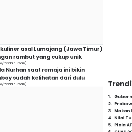
 kuliner asal Lumajang (Jawa Timur)
ngan rambut yang cukup unik
om/farida.nurhan)
da Nurhan saat remaja ini bikin
boy sudah kelihatan dari dulu
Trendi
om/farida.nurhan)
1
.
Gubern
2
.
Prabow
3
.
Makan B
4
.
Nilai T
5
.
Piala A