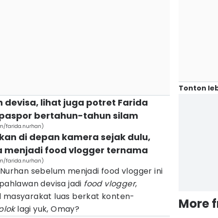
Tonton leb
 devisa, lihat juga potret Farida
paspor bertahun-tahun silam
om/farida.nurhan)
kan di depan kamera sejak dulu,
a menjadi food vlogger ternama
om/farida.nurhan)
 Nurhan sebelum menjadi food vlogger ini
 pahlawan devisa jadi
food vlogger
,
l masyarakat luas berkat konten-
More 
plok
lagi yuk, Omay?