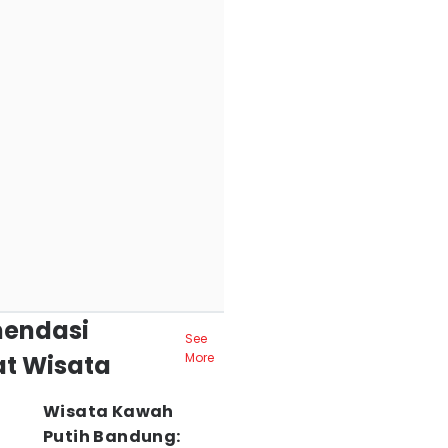
endasi
See
t Wisata
More
Wisata Kawah
Putih Bandung: