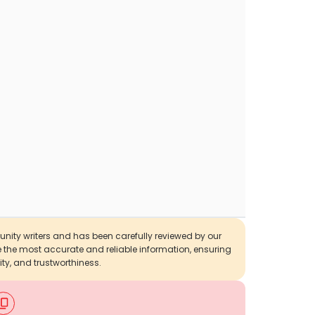
munity writers and has been carefully reviewed by our
de the most accurate and reliable information, ensuring
ity, and trustworthiness.