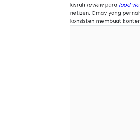
kisruh
review
para
food vl
netizen, Omay yang pernah
konsisten membuat konten k