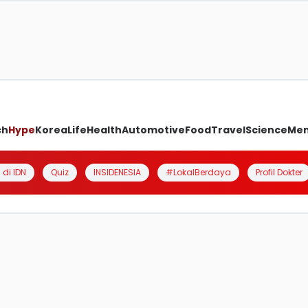
ch
Hype
Korea
Life
Health
Automotive
Food
Travel
Science
Me
 di IDN
Quiz
INSIDENESIA
#LokalBerdaya
Profil Dokter