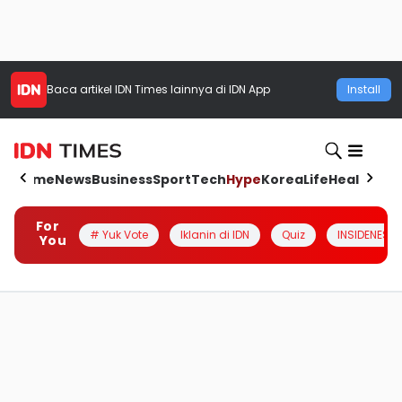
Baca artikel
IDN Times
lainnya di IDN App
Install
Home
News
Business
Sport
Tech
Hype
Korea
Life
Health
Aut
For
# Yuk Vote
Iklanin di IDN
Quiz
INSIDENESIA
You