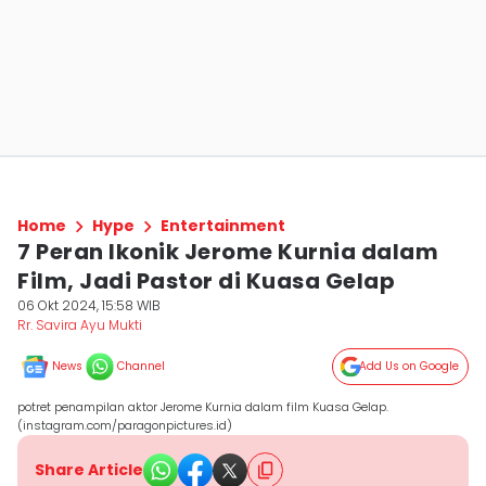
Home
Hype
Entertainment
7 Peran Ikonik Jerome Kurnia dalam
Film, Jadi Pastor di Kuasa Gelap
06 Okt 2024, 15:58 WIB
Rr. Savira Ayu Mukti
News
Channel
Add Us on Google
potret penampilan aktor Jerome Kurnia dalam film Kuasa Gelap.
(instagram.com/paragonpictures.id)
Share Article