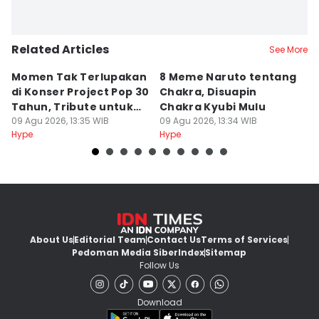
Related Articles
See More
Momen Tak Terlupakan
8 Meme Naruto tentang
L
di Konser Project Pop 30
Chakra, Disuapin
Z
Tahun, Tribute untuk
Chakra Kyubi Mulu
A
Oon
09 Agu 2026, 13:35 WIB
09 Agu 2026, 13:34 WIB
09
Hype
Hype
Hy
About Us
Editorial Team
Contact Us
Terms of Services
Pedoman Media Siber
Index
Sitemap
Follow Us
Download