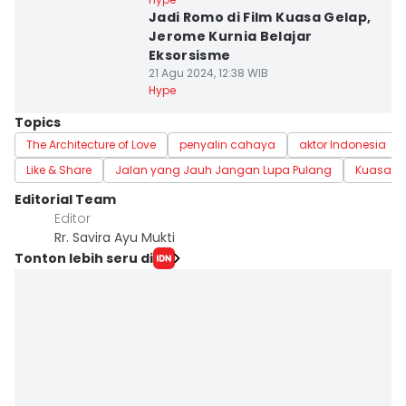
Jadi Romo di Film Kuasa Gelap,
Jerome Kurnia Belajar
Eksorsisme
21 Agu 2024, 12:38 WIB
Hype
Topics
The Architecture of Love
penyalin cahaya
aktor Indonesia
Like & Share
Jalan yang Jauh Jangan Lupa Pulang
Kuasa G
Editorial Team
Editor
Rr. Savira Ayu Mukti
Tonton lebih seru di