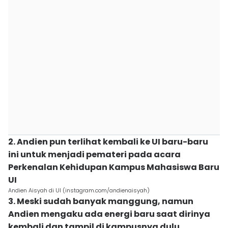
2. Andien pun terlihat kembali ke UI baru-baru
ini untuk menjadi pemateri pada acara
Perkenalan Kehidupan Kampus Mahasiswa Baru
UI
Andien Aisyah di UI (instagram.com/andienaisyah)
3. Meski sudah banyak manggung, namun
Andien mengaku ada energi baru saat dirinya
kembali dan tampil di kampusnya dulu