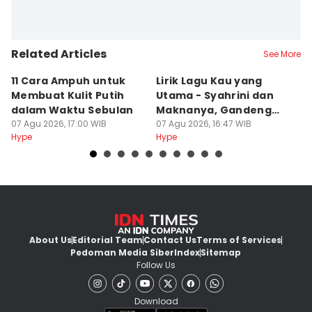
Related Articles
See More
11 Cara Ampuh untuk
Lirik Lagu Kau yang
H
Membuat Kulit Putih
Utama - Syahrini dan
M
dalam Waktu Sebulan
Maknanya, Gandeng
S
07 Agu 2026, 17:00 WIB
Dee Lestari
07 Agu 2026, 16:47 WIB
07
Hype
Hype
Hy
About Us
Editorial Team
Contact Us
Terms of Services
Pedoman Media Siber
Index
Sitemap
Follow Us
Download