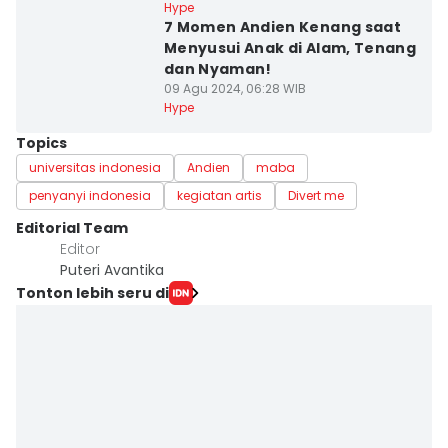
Hype
7 Momen Andien Kenang saat
Menyusui Anak di Alam, Tenang
dan Nyaman!
09 Agu 2024, 06:28 WIB
Hype
Topics
universitas indonesia
Andien
maba
penyanyi indonesia
kegiatan artis
Divert me
Editorial Team
Editor
Puteri Avantika
Tonton lebih seru di