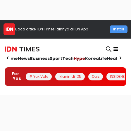
Baca artikel
IDN Times
lainnya di IDN App
Install
Home
News
Business
Sport
Tech
Hype
Korea
Life
Health
Aut
For
# Yuk Vote
Iklanin di IDN
Quiz
INSIDENESIA
You