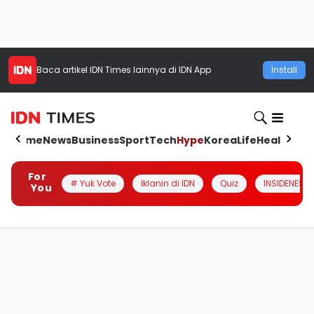
Baca artikel
IDN Times
lainnya di IDN App
Install
Home
News
Business
Sport
Tech
Hype
Korea
Life
Health
Aut
For
# Yuk Vote
Iklanin di IDN
Quiz
INSIDENESIA
You