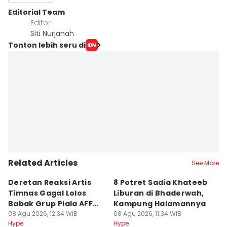
Editorial Team
Editor
Siti Nurjanah
Tonton lebih seru di
Related Articles
See More
Deretan Reaksi Artis
8 Potret Sadia Khateeb
MD
Timnas Gagal Lolos
Liburan di Bhaderwah,
Fi
Babak Grup Piala AFF
Kampung Halamannya
De
2026
08 Agu 2026, 12:34 WIB
08 Agu 2026, 11:34 WIB
08
Hype
Hype
Hy