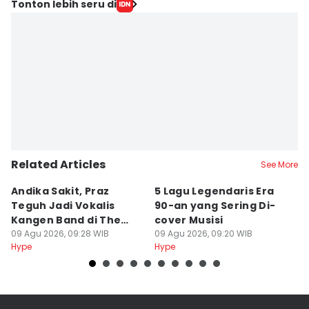
Tonton lebih seru di
Related Articles
See More
Andika Sakit, Praz
5 Lagu Legendaris Era
n
Teguh Jadi Vokalis
90-an yang Sering Di-
J
Kangen Band di The
cover Musisi
H
Sounds Project
09 Agu 2026, 09:28 WIB
09 Agu 2026, 09:20 WIB
P
09
Hype
Hype
Hy