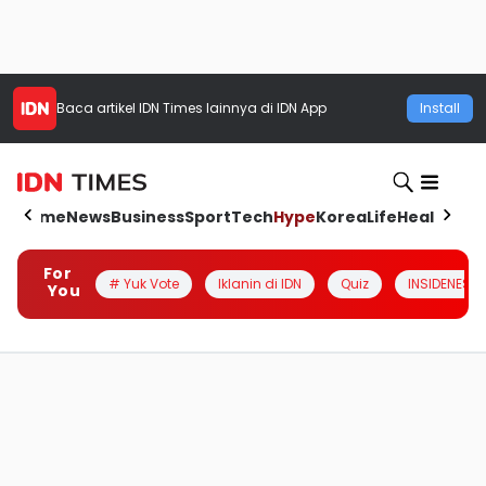
Baca artikel
IDN Times
lainnya di IDN App
Install
Home
News
Business
Sport
Tech
Hype
Korea
Life
Health
Aut
For
# Yuk Vote
Iklanin di IDN
Quiz
INSIDENESIA
You