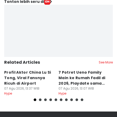
Tonton lebih seru di
Related Articles
See More
Profil Aktor China Lu Si
7 Potret Ueno Family
5 
Tong, Viral Fansnya
Main ke Rumah Fadil di
M
Ricuh di Airport
2026, Playdate sama
ta
07 Agu 2026, 13:37 WIB
Aisha!
07 Agu 2026, 13:07 WIB
07
Hype
Hype
Hy