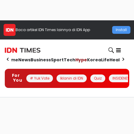
Baca artikel
IDN Times
lainnya di IDN App
Install
Home
News
Business
Sport
Tech
Hype
Korea
Life
Health
Aut
For
# Yuk Vote
Iklanin di IDN
Quiz
INSIDENESIA
You