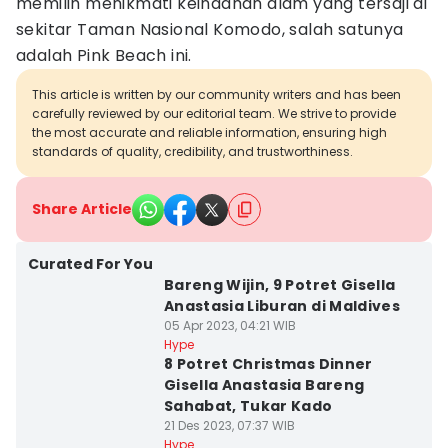
memilih menikmati keindahan alam yang tersaji di
sekitar Taman Nasional Komodo, salah satunya
adalah Pink Beach ini.
This article is written by our community writers and has been
carefully reviewed by our editorial team. We strive to provide
the most accurate and reliable information, ensuring high
standards of quality, credibility, and trustworthiness.
Share Article
Curated For You
Bareng Wijin, 9 Potret Gisella
Anastasia Liburan di Maldives
05 Apr 2023, 04:21 WIB
Hype
8 Potret Christmas Dinner
Gisella Anastasia Bareng
Sahabat, Tukar Kado
21 Des 2023, 07:37 WIB
Hype