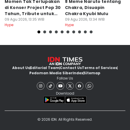
Momen Tak Terlupakan
8 Meme Naruto tentang
L
di Konser Project Pop 30
Chakra, Disuapin
Z
Tahun, Tribute untuk
Chakra Kyubi Mulu
A
Oon
09 Agu 2026, 13:35 WIB
09 Agu 2026, 13:34 WIB
09
Hype
Hype
Hy
About Us
Editorial Team
Contact Us
Terms of Services
Pedoman Media Siber
Index
Sitemap
Follow Us
Download
© 2026 IDN. All Rights Reserved.