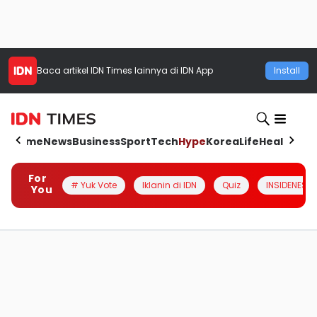
Baca artikel
IDN Times
lainnya di IDN App
Install
Home
News
Business
Sport
Tech
Hype
Korea
Life
Health
Aut
For
# Yuk Vote
Iklanin di IDN
Quiz
INSIDENESIA
You