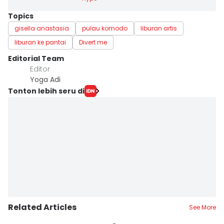
Topics
gisella anastasia
pulau komodo
liburan artis
liburan ke pantai
Divert me
Editorial Team
Editor
Yoga Adi
Tonton lebih seru di
Related Articles
See More