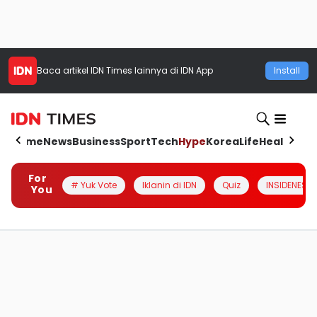
Baca artikel
IDN Times
lainnya di IDN App
Install
Home
News
Business
Sport
Tech
Hype
Korea
Life
Health
Aut
For
# Yuk Vote
Iklanin di IDN
Quiz
INSIDENESIA
You