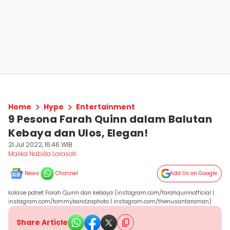
Home
Hype
Entertainment
9 Pesona Farah Quinn dalam Balutan
Kebaya dan Ulos, Elegan!
21 Jul 2022, 16:46 WIB
Malika Nabilla Larasati
News
Channel
Add Us on Google
kolase potret Farah Quinn dan kebaya (instagram.com/farahquinnofficial |
instagram.com/tommybandzaphoto | instagram.com/thenusantaraman)
Share Article