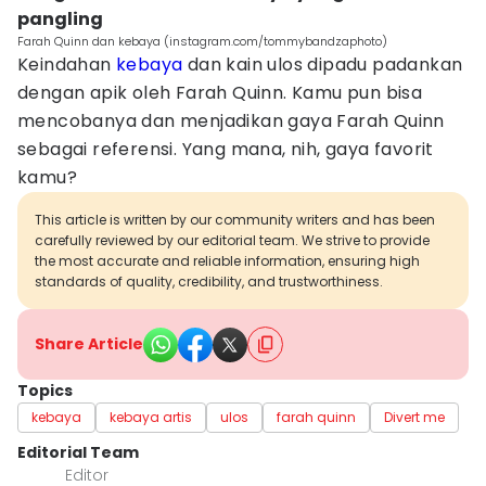
pangling
Farah Quinn dan kebaya (instagram.com/tommybandzaphoto)
Keindahan
kebaya
dan kain ulos dipadu padankan
dengan apik oleh Farah Quinn. Kamu pun bisa
mencobanya dan menjadikan gaya Farah Quinn
sebagai referensi. Yang mana, nih, gaya favorit
kamu?
This article is written by our community writers and has been
carefully reviewed by our editorial team. We strive to provide
the most accurate and reliable information, ensuring high
standards of quality, credibility, and trustworthiness.
Share Article
Topics
kebaya
kebaya artis
ulos
farah quinn
Divert me
Editorial Team
Editor