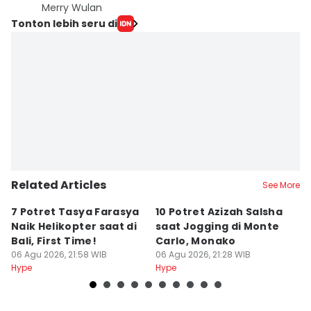
Merry Wulan
Tonton lebih seru di
Related Articles
See More
7 Potret Tasya Farasya
10 Potret Azizah Salsha
1
Naik Helikopter saat di
saat Jogging di Monte
L
Bali, First Time!
Carlo, Monako
S
06 Agu 2026, 21:58 WIB
06 Agu 2026, 21:28 WIB
06
Hype
Hype
Hy