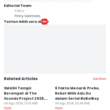
Editorial Team
Editor
Finny Sarimata
Tonton lebih seru di
Related Articles
See More
SMASH Tampil
6 Fakta Menarik Probe,
4
Berempat di The
Robot Milik Adu Du
W
Sounds Project 2026,
dalam Serial BoBoiBoy
St
Rafael Sakit DBD-Tipes
09 Agu 2026, 21:03 WIB
09 Agu 2026, 20:39 WIB
09
Hype
Hype
Hy