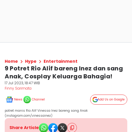
Home
Hype
Entertainment
9 Potret Rio Alif bareng Inez dan sang
Anak, Cosplay Keluarga Bahagia!
17 Jul 2023, 18:47 WIB
Finny Sarimata
News
Channel
Add Us on Google
potret manis Rio Alif Vinessa Inez bareng sang Anak
(instagram.com/vinessainez)
Share Article