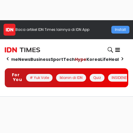
Baca artikel
IDN Times
lainnya di IDN App
Install
Home
News
Business
Sport
Tech
Hype
Korea
Life
Health
Aut
For
# Yuk Vote
Iklanin di IDN
Quiz
INSIDENESIA
You