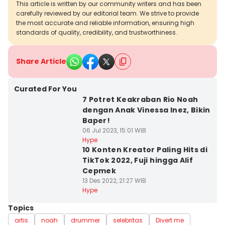
This article is written by our community writers and has been
carefully reviewed by our editorial team. We strive to provide
the most accurate and reliable information, ensuring high
standards of quality, credibility, and trustworthiness.
Share Article
Curated For You
7 Potret Keakraban Rio Noah
dengan Anak Vinessa Inez, Bikin
Baper!
06 Jul 2023, 15:01 WIB
Hype
10 Konten Kreator Paling Hits di
TikTok 2022, Fuji hingga Alif
Cepmek
13 Des 2022, 21:27 WIB
Hype
Topics
artis
noah
drummer
selebritas
Divert me