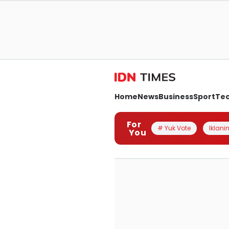
Home
News
Business
Sport
Te
For
# Yuk Vote
Iklanin
You