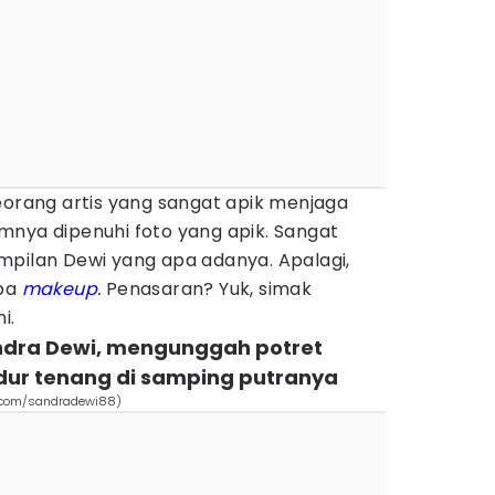
eorang artis yang sangat apik menjaga
mnya dipenuhi foto yang apik. Sangat
mpilan Dewi yang apa adanya. Apalagi,
npa
makeup
.
Penasaran? Yuk, simak
ni.
Sandra Dewi, mengunggah potret
idur tenang di samping putranya
.com/sandradewi88)