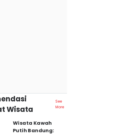
endasi
See
t Wisata
More
Wisata Kawah
Putih Bandung: