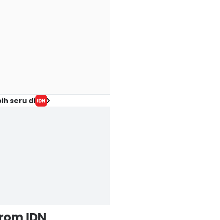
ih seru di
from IDN