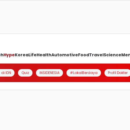
ch
Hype
Korea
Life
Health
Automotive
Food
Travel
Science
Me
 di IDN
Quiz
INSIDENESIA
#LokalBerdaya
Profil Dokter