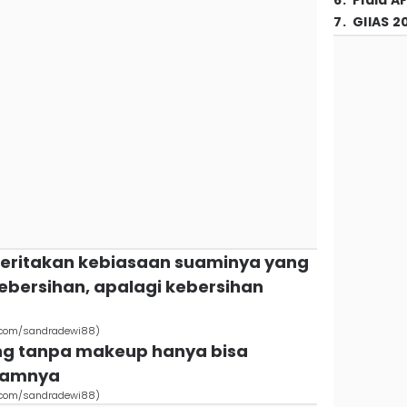
6
.
Piala A
7
.
GIIAS 2
eritakan kebiasaan suaminya yang
ebersihan, apalagi kebersihan
.com/sandradewi88)
ng tanpa makeup hanya bisa
gramnya
.com/sandradewi88)