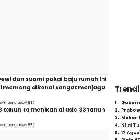
ewi dan suami pakai baju rumah ini
ini memang dikenal sangat menjaga
Trendi
1
.
Gubern
.com/sandradewi88)
8 tahun. Ia menikah di usia 33 tahun
2
.
Prabow
3
.
Makan B
4
.
Nilai T
.com/sandradewi88)
5
.
17 Agus