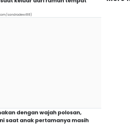
saat keluar dari rumah tempat
.com/sandradewi88)
 makan dengan wajah polosan,
ini saat anak pertamanya masih