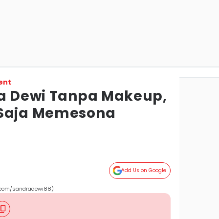
ent
ra Dewi Tanpa Makeup,
 Saja Memesona
Add Us on Google
.com/sandradewi88)