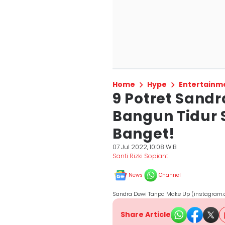
Home
Hype
Entertainm
9 Potret Sand
Bangun Tidur
Banget!
07 Jul 2022, 10:08 WIB
Santi Rizki Sopianti
News
Channel
Sandra Dewi Tanpa Make Up (instagram
Share Article