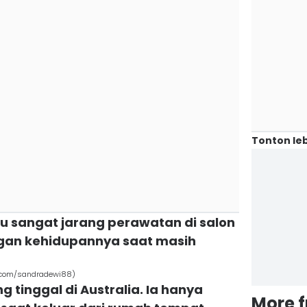
Tonton leb
u sangat jarang perawatan di salon
ngan kehidupannya saat masih
.com/sandradewi88)
g tinggal di Australia. Ia hanya
More 