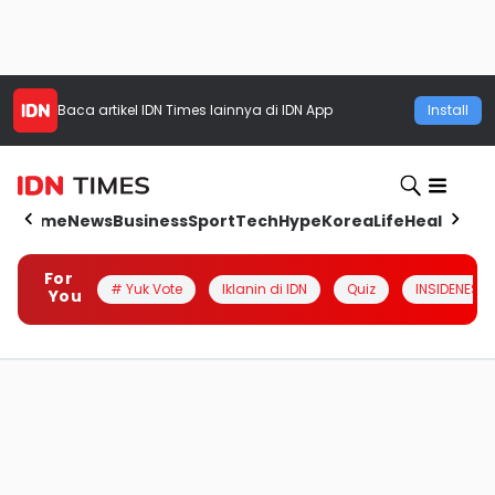
Baca artikel
IDN Times
lainnya di IDN App
Install
Home
News
Business
Sport
Tech
Hype
Korea
Life
Health
Aut
For
# Yuk Vote
Iklanin di IDN
Quiz
INSIDENESIA
You