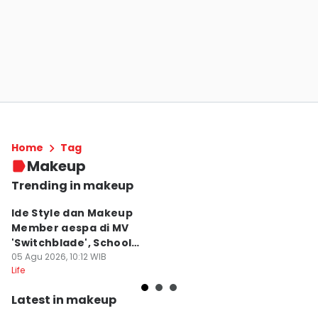
Home
Tag
Makeup
Trending in makeup
Ide Style dan Makeup
Pi
Member aespa di MV
u
'Switchblade', School
Na
Baddie!
05 Agu 2026, 10:12 WIB
C
04
Life
Lif
Latest in makeup