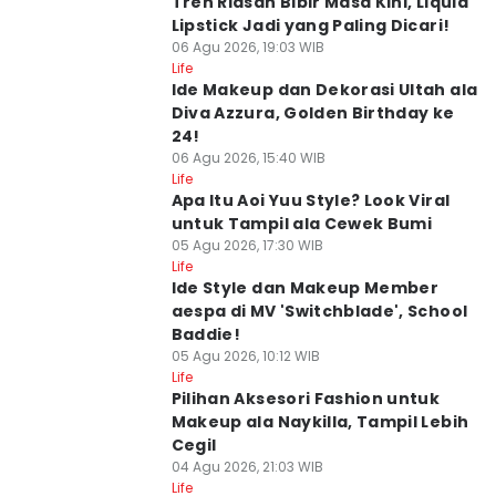
Tren Riasan Bibir Masa Kini, Liquid
Lipstick Jadi yang Paling Dicari!
06 Agu 2026, 19:03 WIB
Life
Ide Makeup dan Dekorasi Ultah ala
Diva Azzura, Golden Birthday ke
24!
06 Agu 2026, 15:40 WIB
Life
Apa Itu Aoi Yuu Style? Look Viral
untuk Tampil ala Cewek Bumi
05 Agu 2026, 17:30 WIB
Life
Ide Style dan Makeup Member
aespa di MV 'Switchblade', School
Baddie!
05 Agu 2026, 10:12 WIB
Life
Pilihan Aksesori Fashion untuk
Makeup ala Naykilla, Tampil Lebih
Cegil
04 Agu 2026, 21:03 WIB
Life