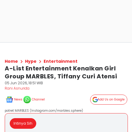
Home
Hype
Entertainment
A-List Entertainment Kenalkan Girl
Group MARBLES, Tiffany Curi Atensi
05 Jun 2026, 18:51 WIB
Rani Asnurida
News
Channel
Add Us on Google
potret MARBLES (Instagram.com/marbles.sphere)
Intinya Sih