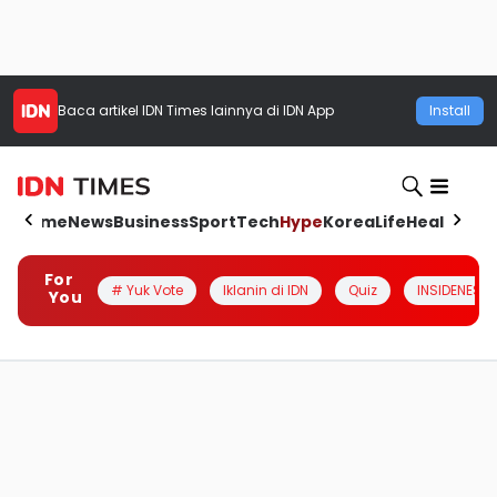
Baca artikel
IDN Times
lainnya di IDN App
Install
Home
News
Business
Sport
Tech
Hype
Korea
Life
Health
Aut
For
# Yuk Vote
Iklanin di IDN
Quiz
INSIDENESIA
You