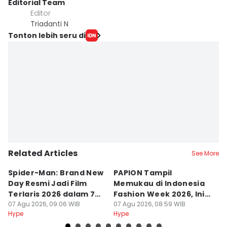
Editorial Team
Editor
Triadanti N
Tonton lebih seru di
Related Articles
See More
Spider-Man: Brand New
PAPION Tampil
5 
Day Resmi Jadi Film
Memukau di Indonesia
p
Terlaris 2026 dalam 7
Fashion Week 2026, Ini
E
Hari
07 Agu 2026, 09:06 WIB
Ceritanya
07 Agu 2026, 08:59 WIB
K
07
Hype
Hype
Hy