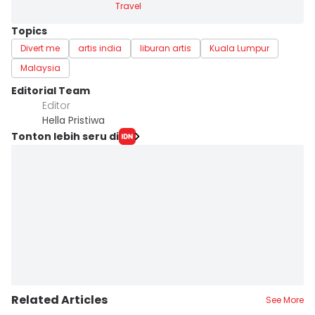
Travel
Topics
Divert me
artis india
liburan artis
Kuala Lumpur
Malaysia
Editorial Team
Editor
Hella Pristiwa
Tonton lebih seru di
Related Articles
See More