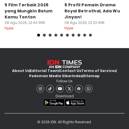
5 Film Terbaik 2026
6 Profil Pemain Drama
5
yang Mungkin Belum
Royal Betrothal, Ada Wu
P
Kamu Tonton
Jinyan!
M
08 Agu 2026, 23:43 WIB
08 Agu 2026, 23:33 WIB
08
Hype
Hype
Hy
About Us
Editorial Team
Contact Us
Terms of Services
Pedoman Media Siber
Index
Sitemap
Follow Us
Download
© 2026 IDN. All Rights Reserved.