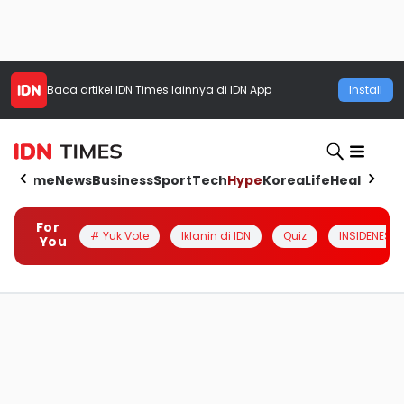
Baca artikel
IDN Times
lainnya di IDN App
Install
Home
News
Business
Sport
Tech
Hype
Korea
Life
Health
Aut
For
# Yuk Vote
Iklanin di IDN
Quiz
INSIDENESIA
You