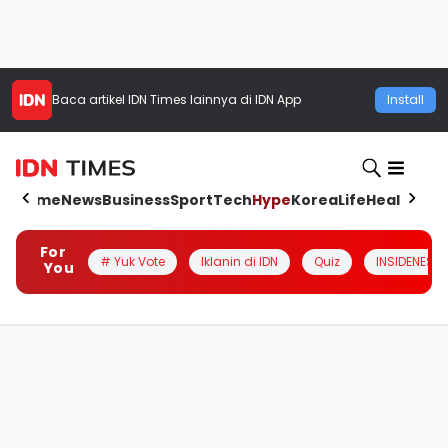
Baca artikel
IDN Times
lainnya di IDN App
Install
Home
News
Business
Sport
Tech
Hype
Korea
Life
Health
Aut
For
# Yuk Vote
Iklanin di IDN
Quiz
INSIDENESIA
You