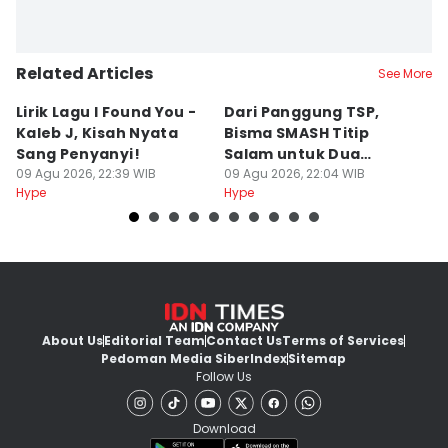
Related Articles
See More
Lirik Lagu I Found You -
Dari Panggung TSP,
S
Kaleb J, Kisah Nyata
Bisma SMASH Titip
B
Sang Penyanyi!
Salam untuk Dua
S
09 Agu 2026, 22:39 WIB
Mantan Member
09 Agu 2026, 22:04 WIB
R
09
Hype
Hype
Hy
About Us
Editorial Team
Contact Us
Terms of Services
Pedoman Media Siber
Index
Sitemap
Follow Us
Download