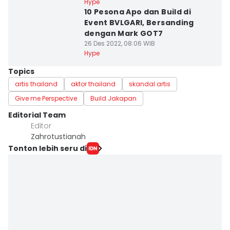
Hype
10 Pesona Apo dan Build di
Event BVLGARI, Bersanding
dengan Mark GOT7
26 Des 2022, 08:06 WIB
Hype
Topics
artis thailand
aktor thailand
skandal artis
Give me Perspective
Build Jakapan
Editorial Team
Editor
Zahrotustianah
Tonton lebih seru di