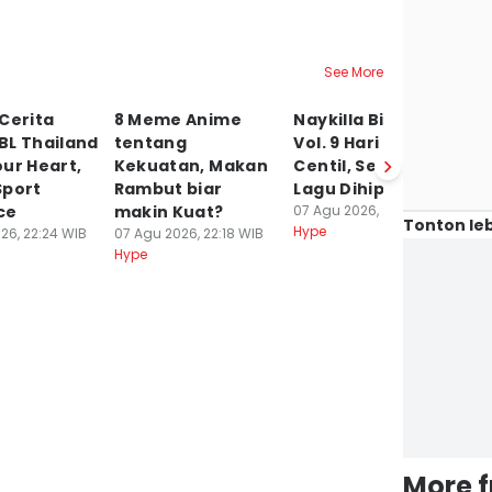
See More
Cerita
8 Meme Anime
Naykilla Bikin TSP
B
BL Thailand
tentang
Vol. 9 Hari Pertama
J
ur Heart,
Kekuatan, Makan
Centil, Semua
S
Sport
Rambut biar
Lagu Dihipdutin
T
ce
makin Kuat?
07 Agu 2026, 22:07 WIB
Si
Tonton leb
Hype
26, 22:24 WIB
07 Agu 2026, 22:18 WIB
07
Hype
Hy
More 