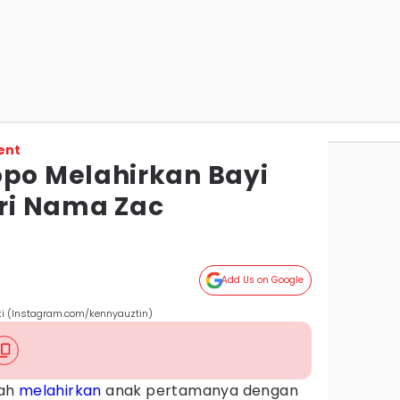
ent
o Melahirkan Bayi
eri Nama Zac
Add Us on Google
ki (Instagram.com/kennyauztin)
lah
melahirkan
anak pertamanya dengan