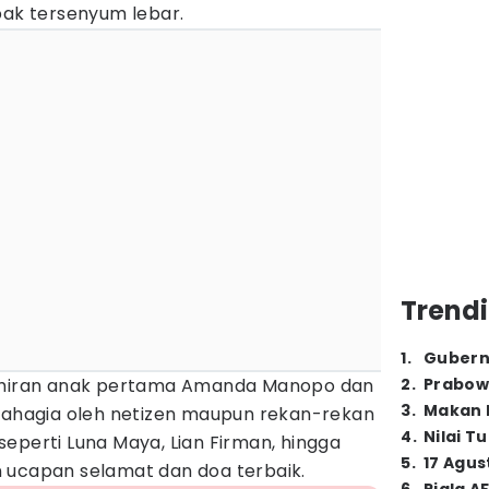
k tersenyum lebar.
Trendi
1
.
Gubern
lahiran anak pertama Amanda Manopo dan
2
.
Prabow
3
.
Makan B
 bahagia oleh netizen maupun rekan-rekan
4
.
Nilai T
, seperti Luna Maya, Lian Firman, hingga
5
.
17 Agus
 ucapan selamat dan doa terbaik.