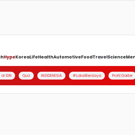
ch
Hype
Korea
Life
Health
Automotive
Food
Travel
Science
Me
 di IDN
Quiz
INSIDENESIA
#LokalBerdaya
Profil Dokter