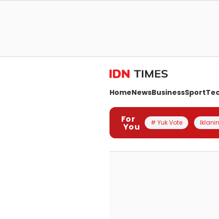
Home
News
Business
Sport
Te
For
# Yuk Vote
Iklanin
You