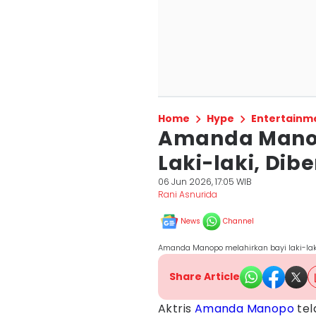
Home
Hype
Entertainm
Amanda Manop
Laki-laki, Dib
06 Jun 2026, 17:05 WIB
Rani Asnurida
News
Channel
Amanda Manopo melahirkan bayi laki-la
Share Article
Aktris
Amanda Manopo
te