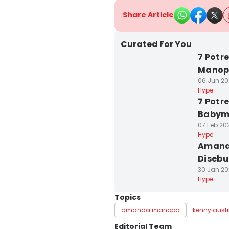
Share Article
Curated For You
7 Potr
Manop
06 Jun 20
Hype
7 Potr
Babymo
07 Feb 20
Hype
Amand
Diseb
30 Jan 202
Hype
Topics
amanda manopo
kenny aust
Editorial Team