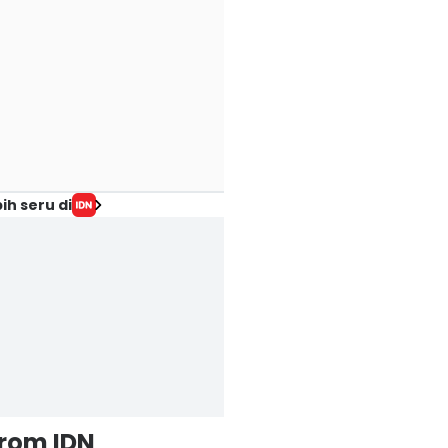
intang MCU yang
8 Meme Anime
The Changcuters
uga Main di
tentang Kena
Vierratale, Nidji
tranger Things,
Mental, Mulut
Pantik Nostalgia
erbaru Sadie
Pada Pedas Betul
2000an di TSP
nk!
07 Agu 2026, 22:04 WIB
2026
ih seru di
Polls
Hype
 Agu 2026, 22:07 WIB
07 Agu 2026, 21:37 WIB
pe
Hype
from IDN