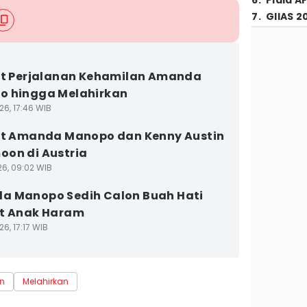
6
.
Piala A
7
.
GIIAS 2
et Perjalanan Kehamilan Amanda
o hingga Melahirkan
26, 17:46 WIB
et Amanda Manopo dan Kenny Austin
on di Austria
26, 09:02 WIB
a Manopo Sedih Calon Buah Hati
ut Anak Haram
6, 17:17 WIB
in
Melahirkan