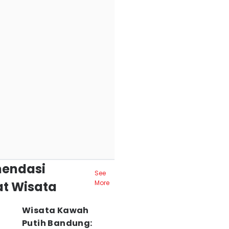
endasi
See
t Wisata
More
Wisata Kawah
Putih Bandung: