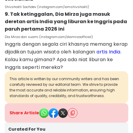
Shivshakti Sachdev (instagram.com/iamshivshakti)
9. Tak ketinggalan, Dia Mirza juga masuk
deretan artis India yang liburan ke Inggris pada
paruh pertama 2026 ini
Dia Mirza dan suami (instagram.com/diamirzaofficial)
Inggris dengan segala ciri khasnya memang kerap
dijadikan tujuan wisata oleh kalangan
artis India
.
Kalau kamu gimana? Apa ada niat liburan ke
Inggris seperti mereka?
This article is written by our community writers and has been
carefully reviewed by our editorial team. We strive to provide
the most accurate and reliable information, ensuring high
standards of quality, credibility, and trustworthiness.
Share Article
Curated For You