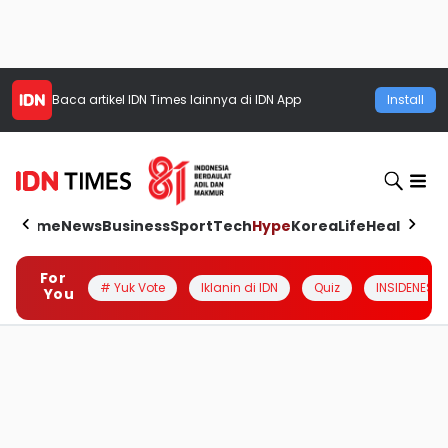
Baca artikel
IDN Times
lainnya di IDN App
Install
Home
News
Business
Sport
Tech
Hype
Korea
Life
Health
Aut
For
# Yuk Vote
Iklanin di IDN
Quiz
INSIDENESIA
You