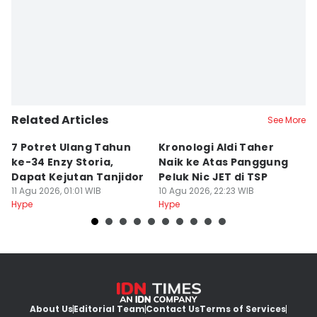
Related Articles
See More
7 Potret Ulang Tahun
Kronologi Aldi Taher
1
ke-34 Enzy Storia,
Naik ke Atas Panggung
L
Dapat Kejutan Tanjidor
Peluk Nic JET di TSP
Te
11 Agu 2026, 01:01 WIB
10 Agu 2026, 22:23 WIB
T
10
Hype
Hype
Hy
About Us
Editorial Team
Contact Us
Terms of Services