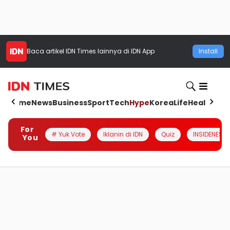
Baca artikel
IDN Times
lainnya di IDN App
Install
Home
News
Business
Sport
Tech
Hype
Korea
Life
Health
Aut
For
# Yuk Vote
Iklanin di IDN
Quiz
INSIDENESIA
You