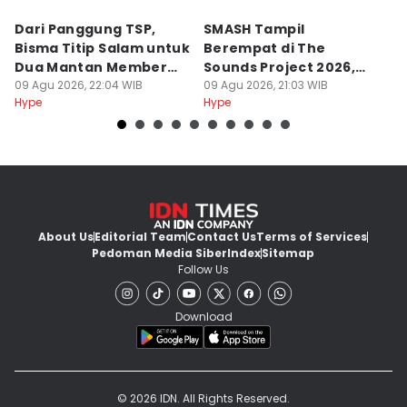
Dari Panggung TSP,
SMASH Tampil
6
Bisma Titip Salam untuk
Berempat di The
R
Dua Mantan Member
Sounds Project 2026,
d
SMASH
09 Agu 2026, 22:04 WIB
Rafael Sakit DBD-Tipes
09 Agu 2026, 21:03 WIB
09
Hype
Hype
Hy
About Us
Editorial Team
Contact Us
Terms of Services
Pedoman Media Siber
Index
Sitemap
Follow Us
Download
© 2026 IDN. All Rights Reserved.