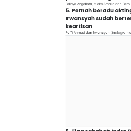
Felicya Angelista, Mieke Amalia dan Fab
5. Pernah beradu akting
Irwansyah sudah bertem
keartisan
Raffi Ahmad dan Irwansyah (instagram.c