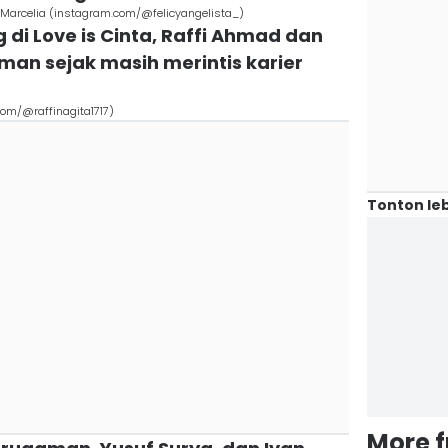
y Marcelia (instagram.com/@felicyangelista_)
 di Love is Cinta, Raffi Ahmad dan
an sejak masih merintis karier
om/@raffinagita1717)
Tonton leb
More 