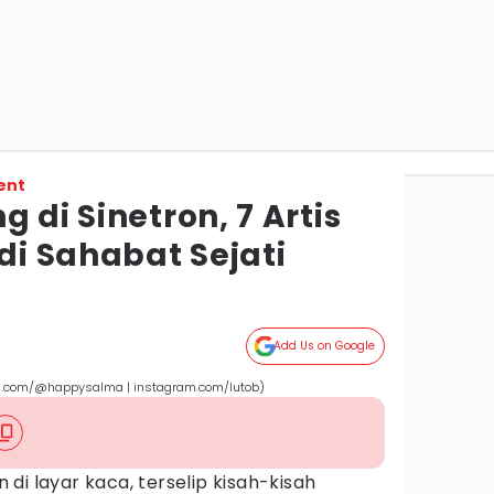
ent
 di Sinetron, 7 Artis
adi Sahabat Sejati
Add Us on Google
m.com/@happysalma | instagram.com/lutob)
an di layar kaca, terselip kisah-kisah