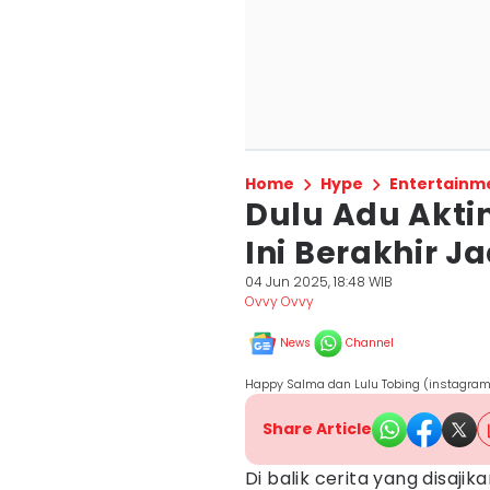
Home
Hype
Entertainm
Dulu Adu Akting
Ini Berakhir J
04 Jun 2025, 18:48 WIB
Ovvy Ovvy
News
Channel
Happy Salma dan Lulu Tobing (instagra
Share Article
Di balik cerita yang disajik