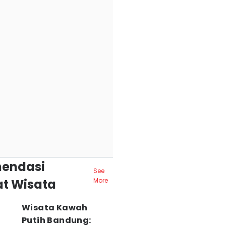
endasi
See
t Wisata
More
Wisata Kawah
Putih Bandung: