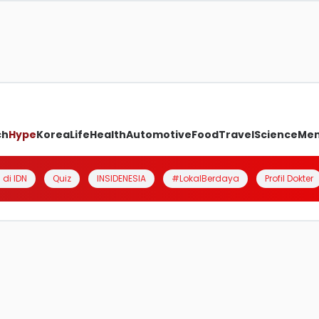
ch
Hype
Korea
Life
Health
Automotive
Food
Travel
Science
Me
 di IDN
Quiz
INSIDENESIA
#LokalBerdaya
Profil Dokter