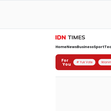
Home
News
Business
Sport
Te
For
# Yuk Vote
Iklanin
You