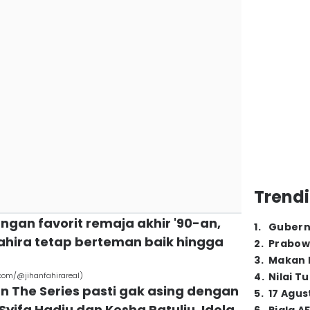
Trendi
ngan favorit remaja akhir '90-an,
1
.
Gubern
ahira tetap berteman baik hingga
2
.
Prabow
3
.
Makan B
com/@jihanfahirareal)
4
.
Nilai T
n The Series pasti gak asing dengan
5
.
17 Agus
Syifa Hadju dan Kesha Ratuliu. Idola