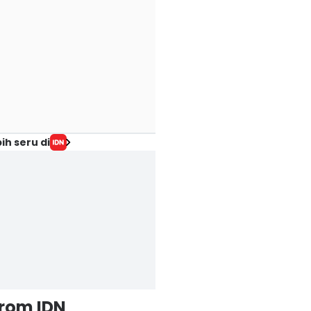
ih seru di
from IDN