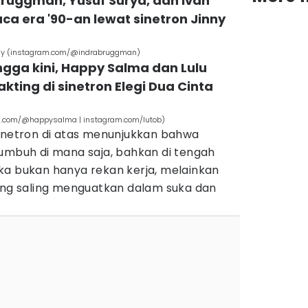
 Bruggman, Yusuf Surya, dan Ivan
ca era '90-an lewat sinetron Jinny
Ray (instagram.com/@indrabruggman)
ngga kini, Happy Salma dan Lulu
ting di sinetron Elegi Dua Cinta
m.com/@happysalma | instagram.com/lutob)
sinetron di atas menunjukkan bahwa
tumbuh di mana saja, bahkan di tengah
ka bukan hanya rekan kerja, melainkan
ng saling menguatkan dalam suka dan