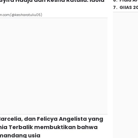
6
.
Piala A
7
.
GIIAS 2
ram.com/@kesharatuliu05)
arcelia, dan Felicya Angelista yang
unia Terbalik membuktikan bahwa
mandang usia