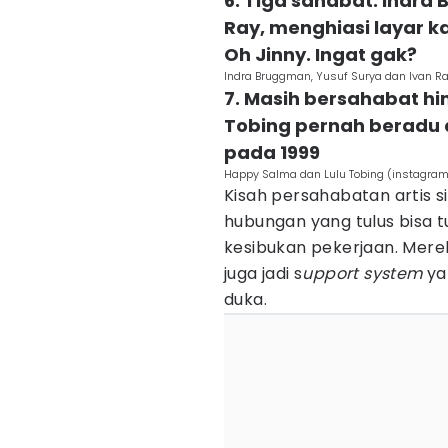
6. Tiga sahabat: Indra
Ray, menghiasi layar ka
Oh Jinny. Ingat gak?
Indra Bruggman, Yusuf Surya dan Ivan 
7. Masih bersahabat hi
Tobing pernah beradu ak
pada 1999
Happy Salma dan Lulu Tobing (instagra
Kisah persahabatan artis 
hubungan yang tulus bisa 
kesibukan pekerjaan. Mere
juga jadi s
upport system
ya
duka.