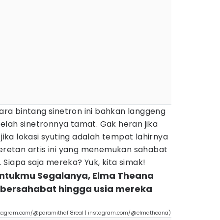
a bintang sinetron ini bahkan langgeng
elah sinetronnya tamat. Gak heran jika
ka lokasi syuting adalah tempat lahirnya
deretan artis ini yang menemukan sahabat
g. Siapa saja mereka? Yuk, kita simak!
 Untukmu Segalanya, Elma Theana
 bersahabat hingga usia mereka
stagram.com/@paramitha118real | instagram.com/@elmatheana)