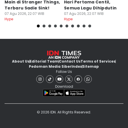
Main di Stranger Things,
Hari Pertama Centil,
K
Terbaru Sadie Sink!
Semua Lagu Dihipdutin
P
07 Agu 2026, 22:07 WIB
07 Agu 2026, 22:07 WIB
07
Hype
Hype
Hy
About Us
Editorial Team
Contact Us
Terms of Services
Pedoman Media Siber
Index
Sitemap
Follow Us
Download
© 2026 IDN. All Rights Reserved.