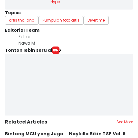
Hype
Topics
artis thailand
kumpulan foto artis
Divert me
Editorial Team
Editor
Nawa M
Tonton lebih seru di
Related Articles
See More
Bintang MCU yang Juga
Naykilla Bikin TSP Vol. 9
8