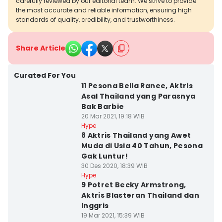
carefully reviewed by our editorial team. We strive to provide
the most accurate and reliable information, ensuring high
standards of quality, credibility, and trustworthiness.
Share Article
Curated For You
11 Pesona Bella Ranee, Aktris
Asal Thailand yang Parasnya
Bak Barbie
20 Mar 2021, 19:18 WIB
Hype
8 Aktris Thailand yang Awet
Muda di Usia 40 Tahun, Pesona
Gak Luntur!
30 Des 2020, 18:39 WIB
Hype
9 Potret Becky Armstrong,
Aktris Blasteran Thailand dan
Inggris
19 Mar 2021, 15:39 WIB