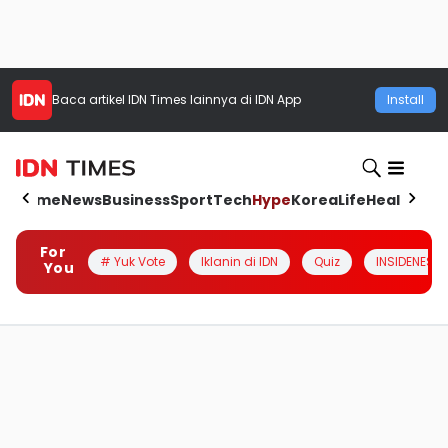
Baca artikel
IDN Times
lainnya di IDN App
Install
Home
News
Business
Sport
Tech
Hype
Korea
Life
Health
Aut
For
# Yuk Vote
Iklanin di IDN
Quiz
INSIDENESIA
You